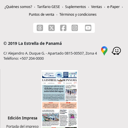
¿Quiénes somos?
Tarifario GESE
Suplementos
Ventas
e-Paper
Puntos de venta
Términos y condiciones
© 2019 La Estrella de Panamá
C/ Alejandro A. Duque G. - Apartado 0815-00507, Zona 4
Teléfono: +507 204-0000
Edición Impresa
Portada del impreso