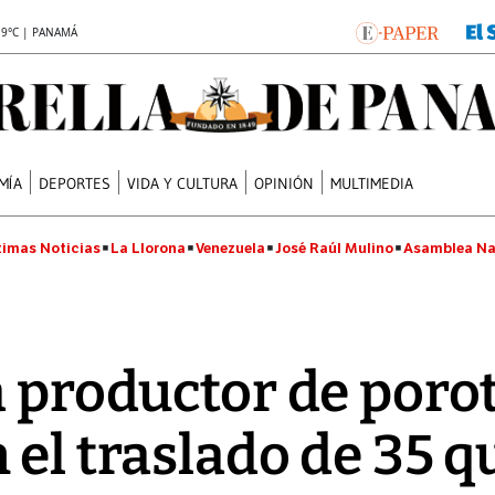
.9°C | PANAMÁ
MÍA
DEPORTES
VIDA Y CULTURA
OPINIÓN
MULTIMEDIA
timas Noticias
La Llorona
Venezuela
José Raúl Mulino
Asamblea Na
a productor de poro
 el traslado de 35 q