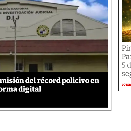
Pi
Pa
5 
se
emisión del récord policivo en
LOTER
forma digital