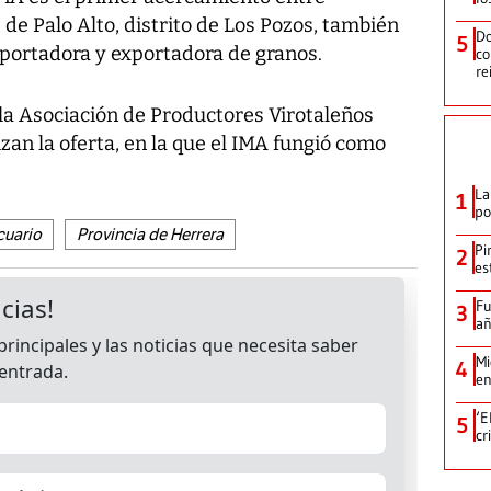
de Palo Alto, distrito de Los Pozos, también
Do
5
portadora y exportadora de granos.
co
re
la Asociación de Productores Virotaleños
an la oferta, en la que el IMA fungió como
La
1
po
cuario
Provincia de Herrera
Pi
2
es
Fu
3
añ
Mi
4
en
‘E
5
cr