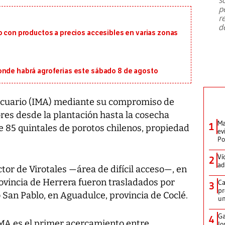
emergencia de gran
...
p
r
d
o con productos a precios accesibles en varias zonas
onde habrá agroferias este sábado 8 de agosto
ecuario (IMA) mediante su compromiso de
ores desde la plantación hasta la cosecha
Ma
1
de 85 quintales de porotos chilenos, propiedad
ev
Po
Ví
2
ad
tor de Virotales —área de difícil acceso—, en
provincia de Herrera fueron trasladados por
Ca
3
pr
 San Pablo, en Aguadulce, provincia de Coclé.
un
Ga
4
IMA es el primer acercamiento entre
lo