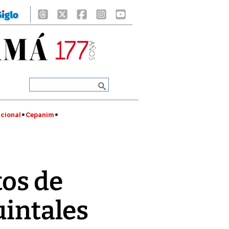
cional
Cepanim
tos de
uintales