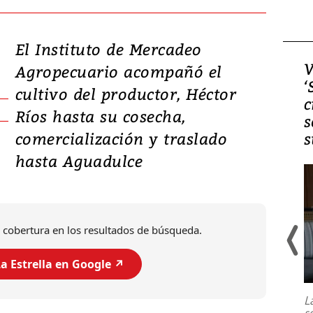
El Instituto de Mercadeo
Video, Japón: Terremoto
V
Agropecuario acompañó el
deja heridos y graves
‘
cultivo del productor, Héctor
daños en Kumamoto
c
Ríos hasta su cosecha,
s
comercialización y traslado
s
hasta Aguadulce
 cobertura en los resultados de búsqueda.
a Estrella en Google ↗️
Un fuerte terremoto de magnitud
7,1 se registró este martes 28 de
julio en la prefectura de Kumamoto,
L
al sur de Japón, provocando una
s