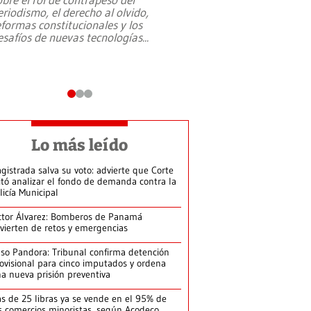
eriodismo, el derecho al olvido,
presidente de Brasil,
eformas constitucionales y los
da Silva, oficializó 
esafíos de nuevas tecnologías
...
candidatura
...
Lo más leído
gistrada salva su voto: advierte que Corte
itó analizar el fondo de demanda contra la
licía Municipal
ctor Álvarez: Bomberos de Panamá
vierten de retos y emergencias
so Pandora: Tribunal confirma detención
ovisional para cinco imputados y ordena
a nueva prisión preventiva
s de 25 libras ya se vende en el 95% de
s comercios minoristas, según Acodeco