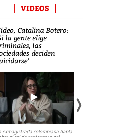
VIDEOS
ideo, Catalina Botero:
Video: Lula la
Si la gente elige
candidatura 
riminales, las
promesas de i
ociedades deciden
en defensa, ed
uicidarse’
tierras raras
a exmagistrada colombiana habla
Entre recuerdos y es
obre el rol de contrapeso del
referencias hacia sus