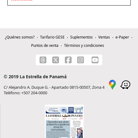
¿Quiénes somos?
Tarifario GESE
Suplementos
Ventas
e-Paper
Puntos de venta
Términos y condiciones
© 2019 La Estrella de Panamá
C/ Alejandro A. Duque G. - Apartado 0815-00507, Zona 4
Teléfono: +507 204-0000