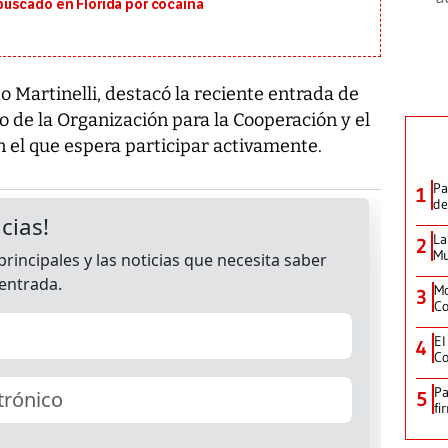
uscado en Florida por cocaína
 Martinelli, destacó la reciente entrada de
o de la Organización para la Cooperación y el
 el que espera participar activamente.
Pa
1
de
La
2
Mu
Mo
3
Co
El
4
Co
Pa
5
fi