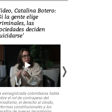
ideo, Catalina Botero:
Video: Lula la
Si la gente elige
candidatura 
riminales, las
promesas de i
ociedades deciden
en defensa, ed
uicidarse’
tierras raras
a exmagistrada colombiana habla
Entre recuerdos y es
obre el rol de contrapeso del
referencias hacia sus
eriodismo, el derecho al olvido,
presidente de Brasil,
eformas constitucionales y los
da Silva, oficializó 
esafíos de nuevas tecnologías
...
candidatura
...