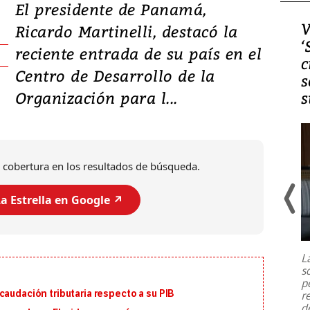
El presidente de Panamá,
Video, Japón: Terremoto
V
Ricardo Martinelli, destacó la
deja heridos y graves
‘
reciente entrada de su país en el
daños en Kumamoto
c
Centro de Desarrollo de la
s
Organización para l...
s
 cobertura en los resultados de búsqueda.
a Estrella en Google ↗️
Un fuerte terremoto de magnitud
7,1 se registró este martes 28 de
julio en la prefectura de Kumamoto,
L
al sur de Japón, provocando una
s
emergencia de gran
...
p
caudación tributaria respecto a su PIB
r
d