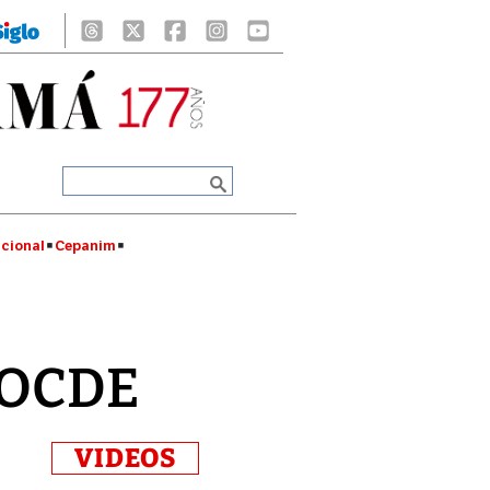
cional
Cepanim
a OCDE
VIDEOS