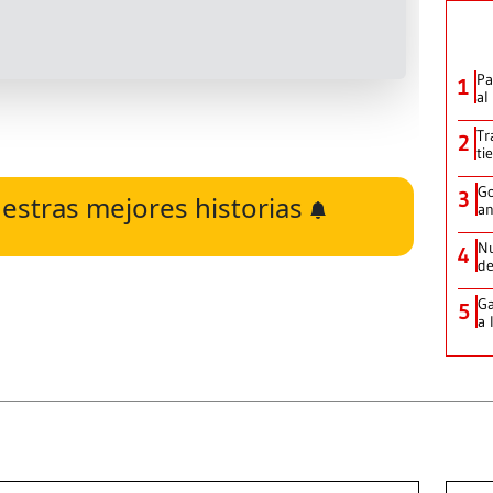
Pa
1
al
Tr
2
ti
Go
3
estras mejores historias
an
Nu
4
de
Ga
5
a 