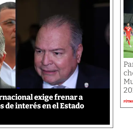
Pa
ch
Mu
20
nacional exige frenar a
FÚTBO
s de interés en el Estado