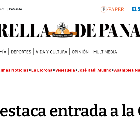
.6°C | PANAMÁ
MÍA
DEPORTES
VIDA Y CULTURA
OPINIÓN
MULTIMEDIA
timas Noticias
La Llorona
Venezuela
José Raúl Mulino
Asamblea Na
destaca entrada a l