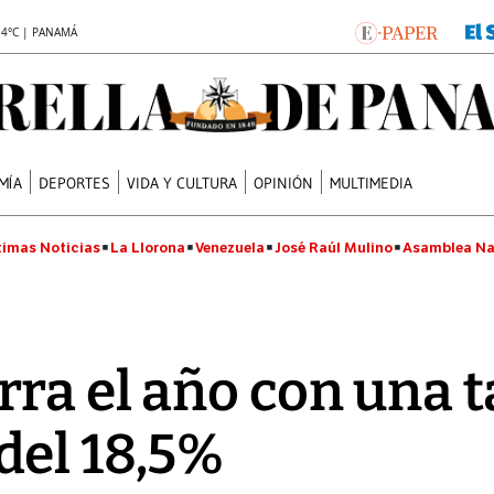
.4°C | PANAMÁ
MÍA
DEPORTES
VIDA Y CULTURA
OPINIÓN
MULTIMEDIA
timas Noticias
La Llorona
Venezuela
José Raúl Mulino
Asamblea Na
ra el año con una 
del 18,5%