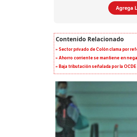
Agrega L
Sector privado de Colón clama por ref
Ahorro corriente se mantiene en negat
Baja tributación señalada por la OCDE