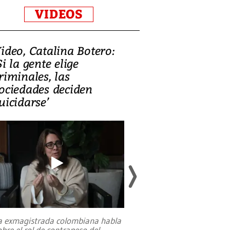
VIDEOS
ideo, Catalina Botero:
Video: Lula la
Si la gente elige
candidatura 
riminales, las
promesas de i
ociedades deciden
en defensa, ed
uicidarse’
tierras raras
a exmagistrada colombiana habla
Entre recuerdos y es
obre el rol de contrapeso del
referencias hacia sus