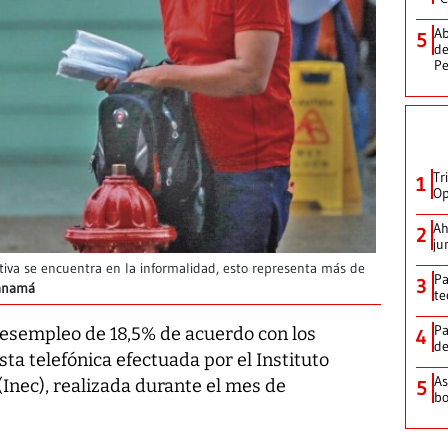
Ab
5
de
Pe
Tr
1
Op
Ah
2
ju
iva se encuentra en la informalidad, esto representa más de
Pa
3
Panamá
te
Pa
 desempleo de 18,5% de acuerdo con los
4
de
ta telefónica efectuada por el Instituto
As
(Inec), realizada durante el mes de
5
bo