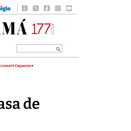
cional
Cepanim
tasa de