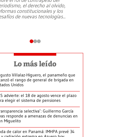
eriodismo, el derecho al olvido,
presidente de Brasil,
eformas constitucionales y los
da Silva, oficializó 
esafíos de nuevas tecnologías
...
candidatura
...
Lo más leído
gusto Villalaz-Higuero, el panameño que
canzó el rango de general de brigada en
tados Unidos
S advierte: el 18 de agosto vence el plazo
ra elegir el sistema de pensiones
ransparencia selectiva’: Guillermo García
vas responde a amenazas de denuncias en
n Miguelito
da de calor en Panamá: IMHPA prevé 34
 y radiación extrema en Azuero hoy