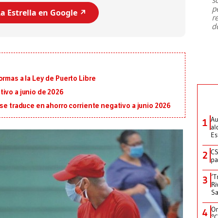
emergencia de gran
...
p
a Estrella en Google ↗️
r
d
ormas a la Ley de Puerto Libre
ivo a junio de 2026
 se traduce en ahorro corriente negativo a junio 2026
Au
1
al
Es
CS
2
pa
‘T
3
Ri
Sa
On
4
°C