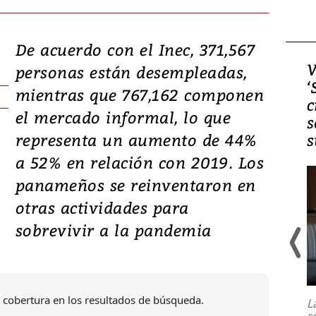
De acuerdo con el Inec, 371,567
Video, Japón: Terremoto
V
personas están desempleadas,
deja heridos y graves
‘
mientras que 767,162 componen
daños en Kumamoto
c
el mercado informal, lo que
s
representa un aumento de 44%
s
a 52% en relación con 2019. Los
panameños se reinventaron en
otras actividades para
sobrevivir a la pandemia
Un fuerte terremoto de magnitud
7,1 se registró este martes 28 de
julio en la prefectura de Kumamoto,
 cobertura en los resultados de búsqueda.
L
al sur de Japón, provocando una
s