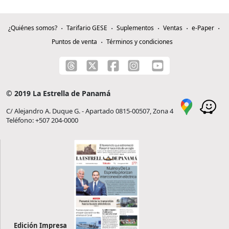
¿Quiénes somos?
Tarifario GESE
Suplementos
Ventas
e-Paper
Puntos de venta
Términos y condiciones
© 2019 La Estrella de Panamá
C/ Alejandro A. Duque G. - Apartado 0815-00507, Zona 4
Teléfono: +507 204-0000
Edición Impresa