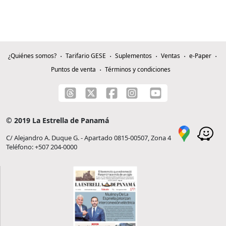
¿Quiénes somos?
Tarifario GESE
Suplementos
Ventas
e-Paper
Puntos de venta
Términos y condiciones
© 2019 La Estrella de Panamá
C/ Alejandro A. Duque G. - Apartado 0815-00507, Zona 4
Teléfono: +507 204-0000