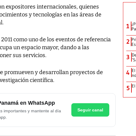
con expositores internacionales, quienes
ocimientos y tecnologías en las áreas de
l.
¿P
1
Pa
l 2011 como uno de los eventos de referencia
Pr
2
Es
 ocupa un espacio mayor, dando a las
ner sus servicios.
De
3
‘S
El
se promueven y desarrollan proyectos de
4
no
estigación científica.
El
5
e Panamá en WhatsApp
Seguir canal
as importantes y mantente al día
App.