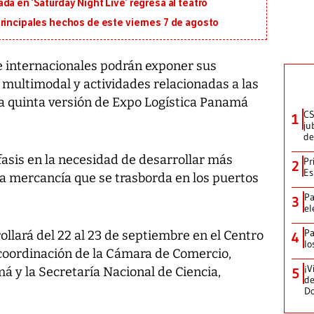
a en ‘Saturday Night Live’ regresa al teatro
principales hechos de este viernes 7 de agosto
 internacionales podrán exponer sus
e multimodal y actividades relacionadas a las
la quinta versión de Expo Logística Panamá
CS
1
ju
de
fasis en la necesidad de desarrollar más
Pr
2
Es
a mercancía que se trasborda en los puertos
Pa
3
el
Pa
ollará del 22 al 23 de septiembre en el Centro
4
lo
 coordinación de la Cámara de Comercio,
¡V
á y la Secretaría Nacional de Ciencia,
5
de
D