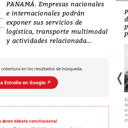
PANAMÁ. Empresas nacionales
Video: Lula lanza su
P
e internacionales podrán
candidatura con
d
exponer sus servicios de
promesas de inversión
p
logística, transporte multimodal
en defensa, educación y
p
y actividades relacionada...
tierras raras
 cobertura en los resultados de búsqueda.
a Estrella en Google ↗️
E
l
Entre recuerdos y escuetas
a
referencias hacia sus adversarios, el
m
presidente de Brasil, Luiz Inácio Lula
m
 abren debate constitucional
da Silva, oficializó este domingo su
candidatura
...