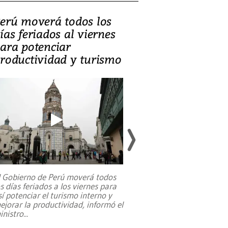
erú moverá todos los
Video, Catalin
ías feriados al viernes
‘Si la gente el
ara potenciar
criminales, la
roductividad y turismo
sociedades de
suicidarse’
l Gobierno de Perú moverá todos
os días feriados a los viernes para
La exmagistrada co
sí potenciar el turismo interno y
sobre el rol de contr
ejorar la productividad, informó el
periodismo, el derech
inistro
...
reformas constitucio
desafíos de nuevas t