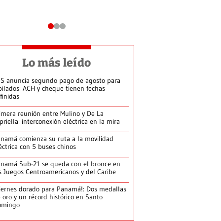
Lo más leído
S anuncia segundo pago de agosto para
bilados: ACH y cheque tienen fechas
finidas
imera reunión entre Mulino y De La
priella: interconexión eléctrica en la mira
namá comienza su ruta a la movilidad
éctrica con 5 buses chinos
namá Sub-21 se queda con el bronce en
s Juegos Centroamericanos y del Caribe
iernes dorado para Panamá!: Dos medallas
 oro y un récord histórico en Santo
omingo