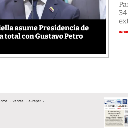
Pa
34
ex
iella asume Presidencia de
INFOR
 total con Gustavo Petro
ntos
Ventas
e-Paper