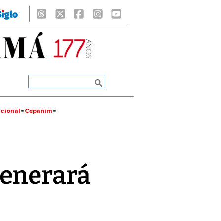
cional
Cepanim
enerará