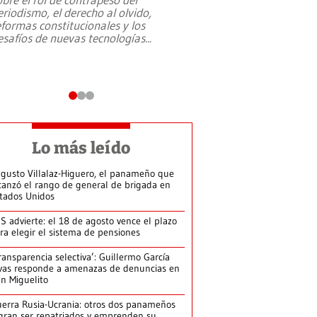
eriodismo, el derecho al olvido,
presidente de Brasil,
eformas constitucionales y los
da Silva, oficializó 
esafíos de nuevas tecnologías
...
candidatura
...
Lo más leído
gusto Villalaz-Higuero, el panameño que
canzó el rango de general de brigada en
tados Unidos
S advierte: el 18 de agosto vence el plazo
ra elegir el sistema de pensiones
ransparencia selectiva’: Guillermo García
vas responde a amenazas de denuncias en
n Miguelito
erra Rusia-Ucrania: otros dos panameños
gran ser repatriados y emprenden su