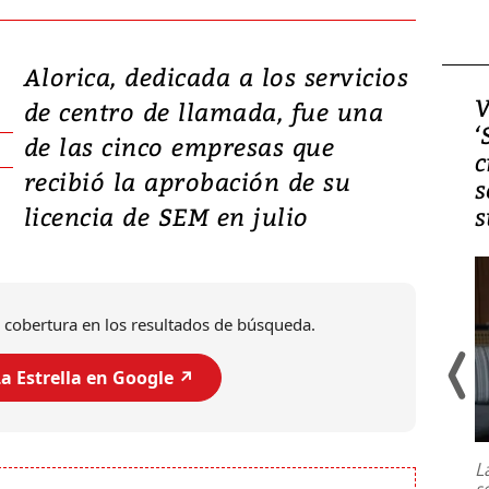
Alorica, dedicada a los servicios
Video, Japón: Terremoto
V
de centro de llamada, fue una
deja heridos y graves
‘
de las cinco empresas que
daños en Kumamoto
c
recibió la aprobación de su
s
licencia de SEM en julio
s
 cobertura en los resultados de búsqueda.
a Estrella en Google ↗️
Un fuerte terremoto de magnitud
7,1 se registró este martes 28 de
julio en la prefectura de Kumamoto,
L
al sur de Japón, provocando una
s