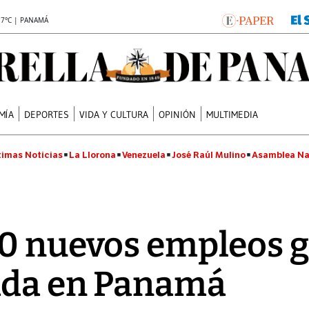
.7°C | PANAMÁ
MÍA
DEPORTES
VIDA Y CULTURA
OPINIÓN
MULTIMEDIA
timas Noticias
La Llorona
Venezuela
José Raúl Mulino
Asamblea Na
0 nuevos empleos g
ada en Panamá