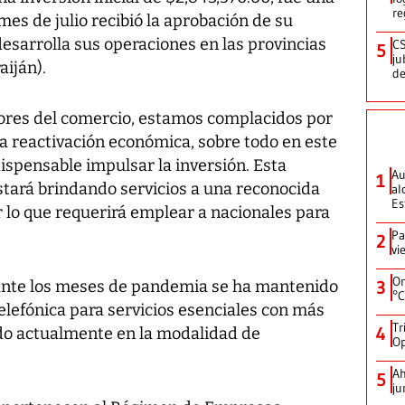
re
mes de julio recibió la aprobación de su
esarrolla sus operaciones en las provincias
CS
5
ju
iján).
de
adores del comercio, estamos complacidos por
la reactivación económica, sobre todo en este
spensable impulsar la inversión. Esta
Au
1
tará brindando servicios a una reconocida
al
Es
 lo que requerirá emplear a nacionales para
Pa
2
vi
On
ante los meses de pandemia se ha mantenido
3
°C
elefónica para servicios esenciales con más
Tr
4
do actualmente en la modalidad de
Op
Ah
5
ju