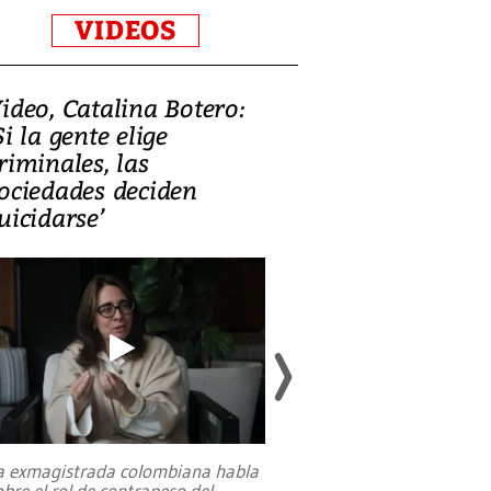
VIDEOS
ideo, Catalina Botero:
Video: Lula la
Si la gente elige
candidatura 
riminales, las
promesas de i
ociedades deciden
en defensa, ed
uicidarse’
tierras raras
a exmagistrada colombiana habla
Entre recuerdos y es
obre el rol de contrapeso del
referencias hacia sus