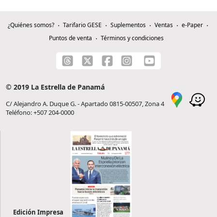
¿Quiénes somos?
Tarifario GESE
Suplementos
Ventas
e-Paper
Puntos de venta
Términos y condiciones
© 2019 La Estrella de Panamá
C/ Alejandro A. Duque G. - Apartado 0815-00507, Zona 4
Teléfono: +507 204-0000
Edición Impresa