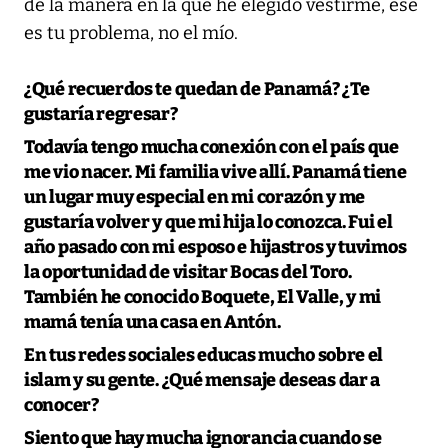
de la manera en la que he elegido vestirme, ese
es tu problema, no el mío.
¿Qué recuerdos te quedan de Panamá? ¿Te
gustaría regresar?
Todavía tengo mucha conexión con el país que
me vio nacer. Mi familia vive allí. Panamá tiene
un lugar muy especial en mi corazón y me
gustaría volver y que mi hija lo conozca. Fui el
año pasado con mi esposo e hijastros y tuvimos
la oportunidad de visitar Bocas del Toro.
También he conocido Boquete, El Valle, y mi
mamá tenía una casa en Antón.
En tus redes sociales educas mucho sobre el
islam y su gente. ¿Qué mensaje deseas dar a
conocer?
Siento que hay mucha ignorancia cuando se