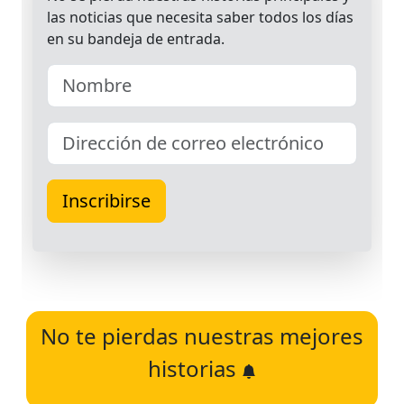
No te pierdas nuestras mejores
historias