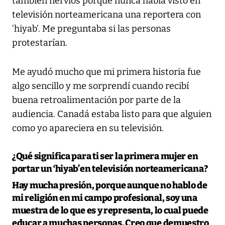
también nervios porque nunca había visto en
televisión norteamericana una reportera con
‘hiyab’. Me preguntaba si las personas
protestarían.
Me ayudó mucho que mi primera historia fue
algo sencillo y me sorprendí cuando recibí
buena retroalimentación por parte de la
audiencia. Canadá estaba listo para que alguien
como yo apareciera en su televisión.
¿Qué significa para ti ser la primera mujer en
portar un ‘hiyab’en televisión norteamericana?
Hay mucha presión, porque aunque no hablo de
mi religión en mi campo profesional, soy una
muestra de lo que es y representa, lo cual puede
educar a muchas personas. Creo que demuestro