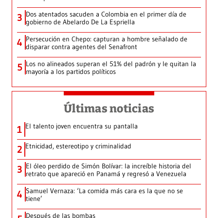
Dos atentados sacuden a Colombia en el primer día de
3
gobierno de Abelardo De La Espriella
Persecución en Chepo: capturan a hombre señalado de
4
disparar contra agentes del Senafront
Los no alineados superan el 51% del padrón y le quitan la
5
mayoría a los partidos políticos
Últimas noticias
El talento joven encuentra su pantalla​
1
Etnicidad, estereotipo y criminalidad
2
El óleo perdido de Simón Bolívar: la increíble historia del
3
retrato que apareció en Panamá y regresó a Venezuela
Samuel Vernaza: ‘La comida más cara es la que no se
4
tiene’
Después de las bombas