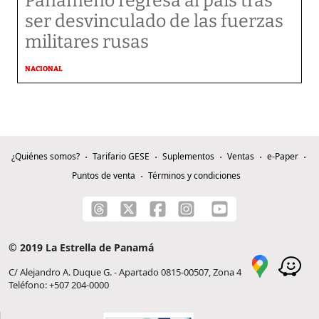
Panameño regresa al país tras
ser desvinculado de las fuerzas
militares rusas
NACIONAL
¿Quiénes somos?
Tarifario GESE
Suplementos
Ventas
e-Paper
Puntos de venta
Términos y condiciones
© 2019 La Estrella de Panamá
C/ Alejandro A. Duque G. - Apartado 0815-00507, Zona 4
Teléfono: +507 204-0000