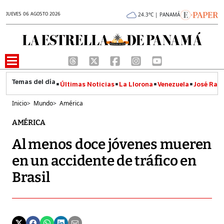
JUEVES 06 AGOSTO 2026
24.3°C | PANAMÁ
Últimas Noticias
La Llorona
Venezuela
José Raúl
Inicio
>
Mundo
>
América
AMÉRICA
Al menos doce jóvenes mueren
en un accidente de tráfico en
Brasil