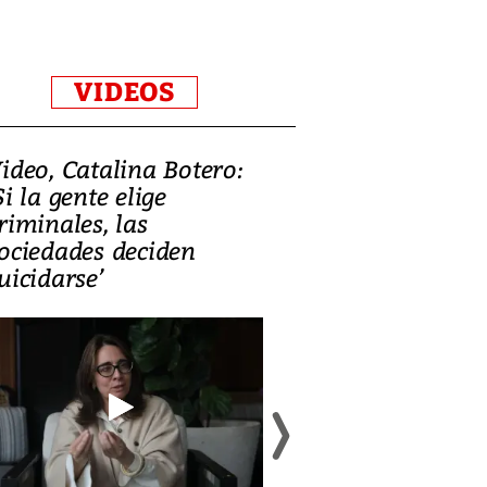
VIDEOS
ideo, Catalina Botero:
Video: Lula la
Si la gente elige
candidatura 
riminales, las
promesas de i
ociedades deciden
en defensa, ed
uicidarse’
tierras raras