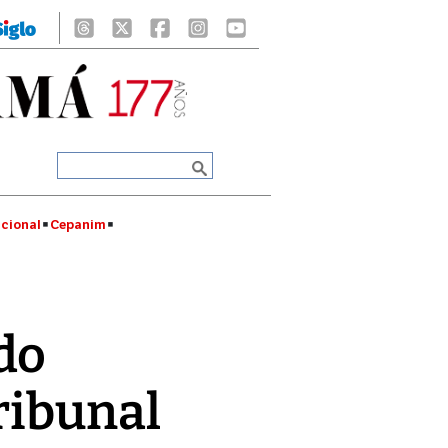
cional
Cepanim
do
ribunal