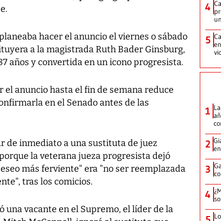
Ca
4
e.
pr
un
planeaba hacer el anuncio el viernes o sábado
Ca
5
en
ituyera a la magistrada Ruth Bader Ginsburg,
vi
 87 años y convertida en un icono progresista.
r el anuncio hasta el fin de semana reduce
onfirmarla en el Senado antes de las
La
1
añ
c
Gi
 de inmediato a una sustituta de juez
2
en
orque la veterana jueza progresista dejó
Ga
"deseo más ferviente" era "no ser reemplazada
3
co
te", tras los comicios.
¿M
4
so
 una vacante en el Supremo, el líder de la
Lo
5