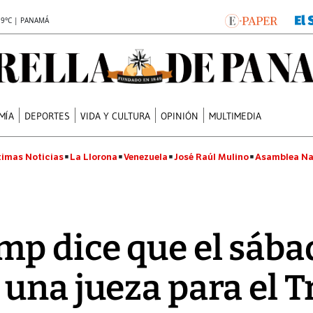
.9°C | PANAMÁ
MÍA
DEPORTES
VIDA Y CULTURA
OPINIÓN
MULTIMEDIA
timas Noticias
La Llorona
Venezuela
José Raúl Mulino
Asamblea Na
p dice que el sába
 una jueza para el T