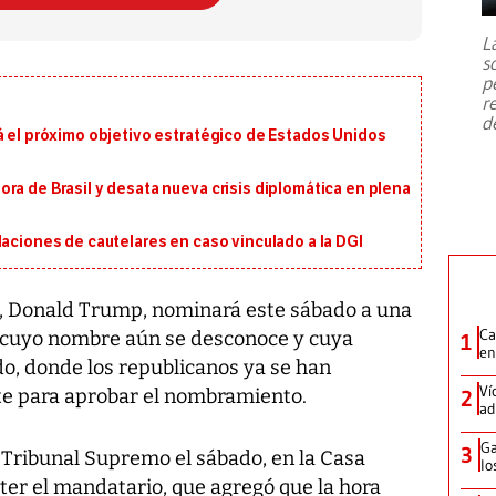
7,1 se registró este martes 28 de
julio en la prefectura de Kumamoto,
L
al sur de Japón, provocando una
s
emergencia de gran
...
p
r
d
á el próximo objetivo estratégico de Estados Unidos
ra de Brasil y desata nueva crisis diplomática en plena
laciones de cautelares en caso vinculado a la DGI
s, Donald Trump, nominará este sábado a una
Ca
, cuyo nombre aún se desconoce y cuya
1
en
o, donde los republicanos ya se han
Ví
te para aprobar el nombramiento.
2
ad
Ga
3
Tribunal Supremo el sábado, en la Casa
lo
tter el mandatario, que agregó que la hora