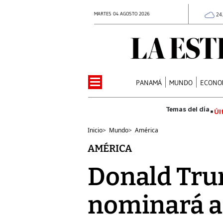
MARTES 04 AGOSTO 2026
24
PANAMÁ
MUNDO
ECONO
Úl
Inicio
>
Mundo
>
América
AMÉRICA
Donald Trum
nominará a