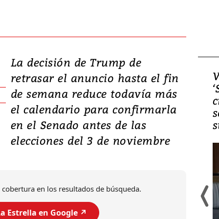
La decisión de Trump de
Video, Japón: Terremoto
V
retrasar el anuncio hasta el fin
deja heridos y graves
‘
de semana reduce todavía más
daños en Kumamoto
c
el calendario para confirmarla
s
en el Senado antes de las
s
elecciones del 3 de noviembre
 cobertura en los resultados de búsqueda.
a Estrella en Google ↗️
Un fuerte terremoto de magnitud