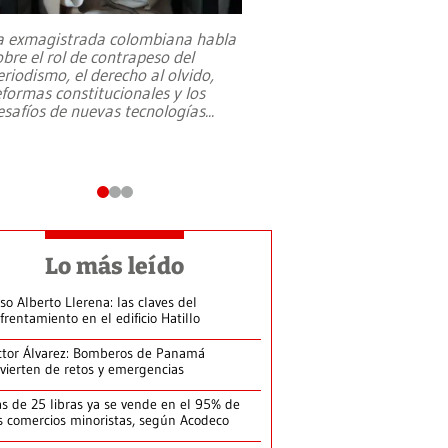
a exmagistrada colombiana habla
Entre recuerdos y es
obre el rol de contrapeso del
referencias hacia sus
eriodismo, el derecho al olvido,
presidente de Brasil,
eformas constitucionales y los
da Silva, oficializó 
esafíos de nuevas tecnologías
...
candidatura
...
Lo más leído
so Alberto Llerena: las claves del
frentamiento en el edificio Hatillo
ctor Álvarez: Bomberos de Panamá
vierten de retos y emergencias
s de 25 libras ya se vende en el 95% de
s comercios minoristas, según Acodeco