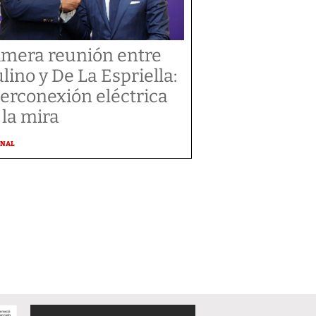
imera reunión entre
lino y De La Espriella:
terconexión eléctrica
 la mira
ONAL