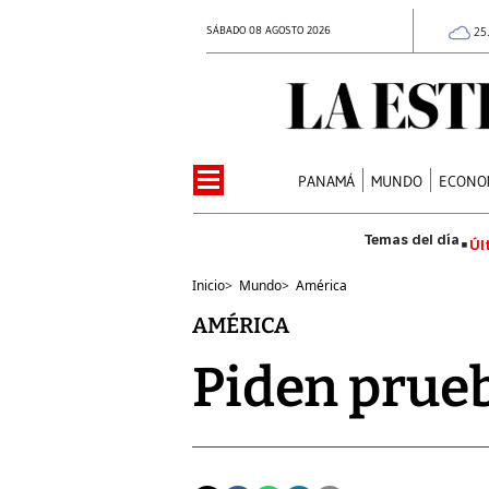
SÁBADO 08 AGOSTO 2026
25
PANAMÁ
MUNDO
ECONO
Úl
Inicio
>
Mundo
>
América
AMÉRICA
Piden prueb