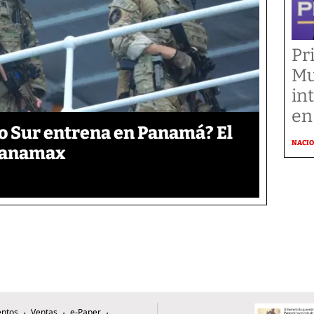
Pr
Mu
in
en
o Sur entrena en Panamá? El
NACI
 Panamax
ntos
Ventas
e-Paper