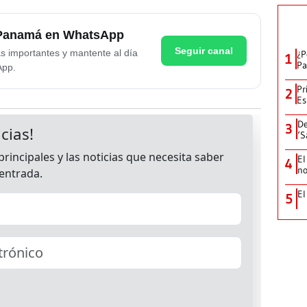
e Panamá en WhatsApp
Seguir canal
as importantes y mantente al día
¿P
1
Pa
App.
Pr
2
Es
De
3
‘S
El
4
no
El
5