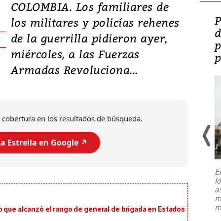
COLOMBIA. Los familiares de
Video: Lula lanza su
P
los militares y policías rehenes
candidatura con
d
de la guerrilla pidieron ayer,
promesas de inversión
p
miércoles, a las Fuerzas
en defensa, educación y
p
Armadas Revoluciona...
tierras raras
 cobertura en los resultados de búsqueda.
a Estrella en Google ↗️
E
l
Entre recuerdos y escuetas
a
referencias hacia sus adversarios, el
m
presidente de Brasil, Luiz Inácio Lula
m
o que alcanzó el rango de general de brigada en Estados
da Silva, oficializó este domingo su
candidatura
...