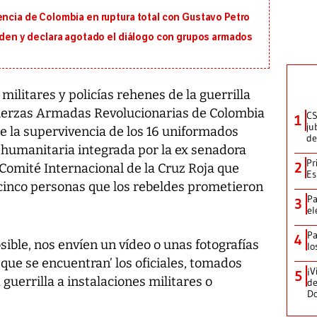
encia de Colombia en ruptura total con Gustavo Petro
orden y declara agotado el diálogo con grupos armados
ilitares y policías rehenes de la guerrilla
 Fuerzas Armadas Revolucionarias de Colombia
CS
1
ju
 la supervivencia de los 16 uniformados
de
 humanitaria integrada por la ex senadora
Pr
2
Comité Internacional de la Cruz Roja que
Es
cinco personas que los rebeldes prometieron
Pa
3
el
Pa
4
sible, nos envíen un vídeo o unas fotografías
lo
 que se encuentran’ los oficiales, tomados
¡V
5
uerrilla a instalaciones militares o
de
D