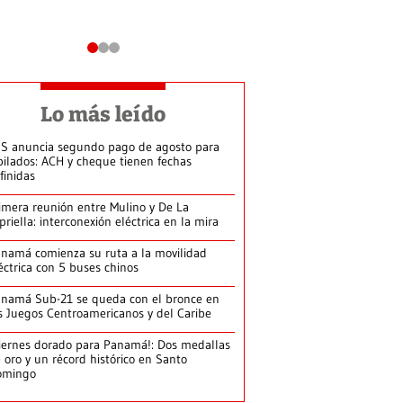
Lo más leído
S anuncia segundo pago de agosto para
bilados: ACH y cheque tienen fechas
finidas
imera reunión entre Mulino y De La
priella: interconexión eléctrica en la mira
namá comienza su ruta a la movilidad
éctrica con 5 buses chinos
namá Sub-21 se queda con el bronce en
s Juegos Centroamericanos y del Caribe
iernes dorado para Panamá!: Dos medallas
 oro y un récord histórico en Santo
omingo