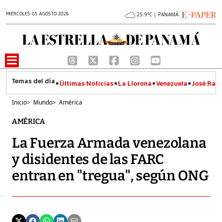
MIÉRCOLES 05 AGOSTO 2026
25.9°C | PANAMÁ
Últimas Noticias
La Llorona
Venezuela
José Raúl
Inicio
>
Mundo
>
América
AMÉRICA
La Fuerza Armada venezolana
y disidentes de las FARC
entran en "tregua", según ONG