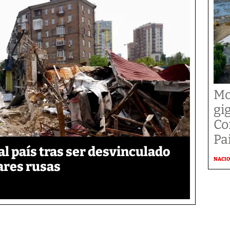
Mo
gi
Co
Pai
 país tras ser desvinculado
NACI
tares rusas