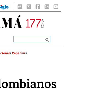
cional
Cepanim
colombianos