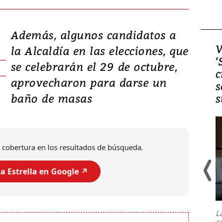
Además, algunos candidatos a
Video, Japón: Terremoto
V
la Alcaldía en las elecciones, que
deja heridos y graves
‘
se celebrarán el 29 de octubre,
daños en Kumamoto
c
aprovecharon para darse un
s
baño de masas
s
 cobertura en los resultados de búsqueda.
a Estrella en Google ↗️
Un fuerte terremoto de magnitud
7,1 se registró este martes 28 de
julio en la prefectura de Kumamoto,
L
al sur de Japón, provocando una
s