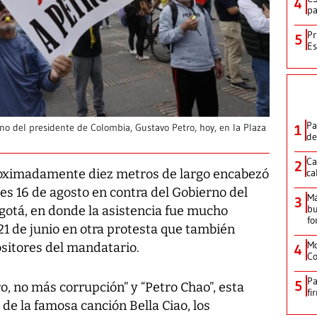
4
pa
Pr
5
Es
Pa
1
no del presidente de Colombia, Gustavo Petro, hoy, en la Plaza
de
Ca
2
ca
oximadamente diez metros de largo encabezó
es 16 de agosto en contra del Gobierno del
M
3
bu
gotá, en donde la asistencia fue mucho
fo
21 de junio en otra protesta que también
Mo
ositores del mandatario.
4
Co
Pa
5
o, no más corrupción” y “Petro Chao”, esta
fi
 de la famosa canción
Bella Ciao
, los