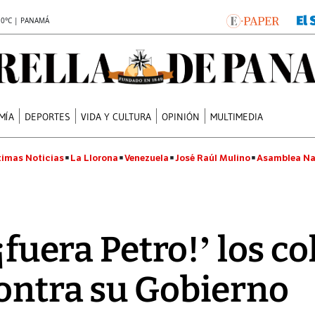
.0°C | PANAMÁ
MÍA
DEPORTES
VIDA Y CULTURA
OPINIÓN
MULTIMEDIA
timas Noticias
La Llorona
Venezuela
José Raúl Mulino
Asamblea Na
‘¡fuera Petro!’ los 
ontra su Gobierno