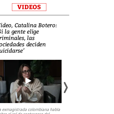
VIDEOS
ideo, Catalina Botero:
Video: Lula la
Si la gente elige
candidatura 
riminales, las
promesas de i
ociedades deciden
en defensa, ed
uicidarse’
tierras raras
a exmagistrada colombiana habla
Entre recuerdos y es
obre el rol de contrapeso del
referencias hacia sus