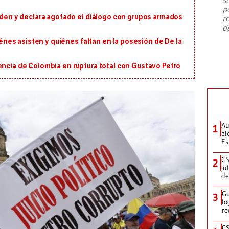
emergencia de gran
...
p
orden y declara agotado el diálogo con grupos armados
r
d
uiénes asisten y quiénes faltan en la posesión de De la
encia de Colombia en ruptura total con Gustavo Petro
Au
1
al
Es
CS
2
ju
de
Gu
3
lo
re
CS