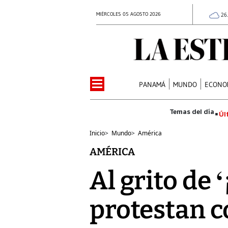
MIÉRCOLES 05 AGOSTO 2026
26
PANAMÁ
MUNDO
ECONO
Úl
Inicio
>
Mundo
>
América
AMÉRICA
Al grito de 
protestan c