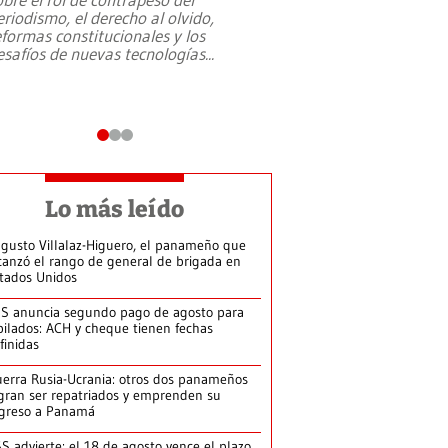
eriodismo, el derecho al olvido,
presidente de Brasil,
eformas constitucionales y los
da Silva, oficializó 
esafíos de nuevas tecnologías
...
candidatura
...
Lo más leído
gusto Villalaz-Higuero, el panameño que
canzó el rango de general de brigada en
tados Unidos
S anuncia segundo pago de agosto para
bilados: ACH y cheque tienen fechas
finidas
erra Rusia-Ucrania: otros dos panameños
gran ser repatriados y emprenden su
greso a Panamá
S advierte: el 18 de agosto vence el plazo