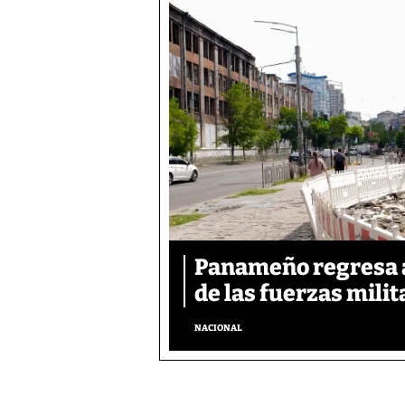
Panameño regresa al
de las fuerzas mili
NACIONAL