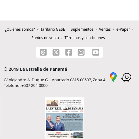
¿Quiénes somos?
Tarifario GESE
Suplementos
Ventas
e-Paper
Puntos de venta
Términos y condiciones
© 2019 La Estrella de Panamá
C/ Alejandro A. Duque G. - Apartado 0815-00507, Zona 4
Teléfono: +507 204-0000