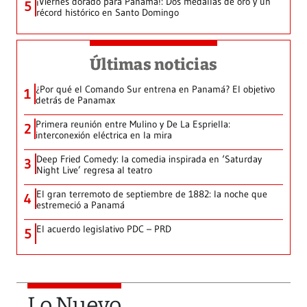
¡Viernes dorado para Panamá!: Dos medallas de oro y un
5
récord histórico en Santo Domingo
Últimas noticias
¿Por qué el Comando Sur entrena en Panamá? El objetivo
1
detrás de Panamax
Primera reunión entre Mulino y De La Espriella:
2
interconexión eléctrica en la mira
Deep Fried Comedy: la comedia inspirada en ‘Saturday
3
Night Live’ regresa al teatro
El gran terremoto de septiembre de 1882: la noche que
4
estremeció a Panamá
El acuerdo legislativo PDC – PRD
5
Lo Nuevo