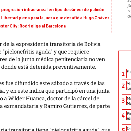
emergencia de gran
...
p
e progresión intracraneal en tipo de cáncer de pulmón
r
d
i: Libertad plena para la jueza que desafió a Hugo Chávez
ter City: Rodri elige al Barcelona
 de la expresidenta transitoria de Bolivia
 "pielonefritis aguda" y que requiere
ores de la junta médica penitenciaria no ven
ón donde está detenida preventivamente.
Fa
1
es fue difundido este sábado a través de las
Mu
2
lo
a, y en este indica que participó en una junta
to a Wilder Huanca, doctor de la cárcel de
Mu
3
Mu
la exmandataria y Ramiro Gutierrez, de parte
Pi
4
es
Or
a transitoria tiene "pielonefritis aguda", que
5