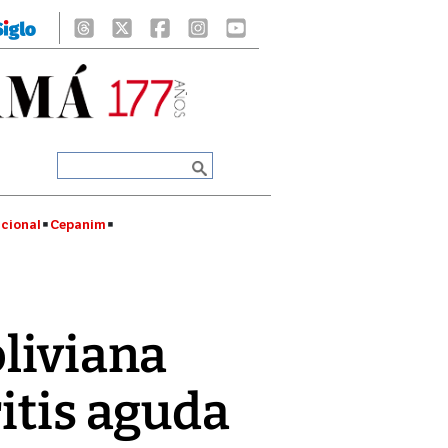
cional
Cepanim
oliviana
ritis aguda