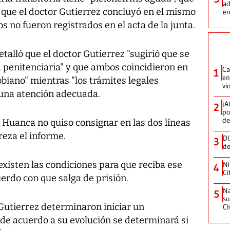
ad
y que el doctor Gutierrez concluyó en el mismo
en
s no fueron registrados en el acta de la junta.
talló que el doctor Gutierrez "sugirió que se
la penitenciaria" y que ambos coincidieron en
Ca
1
en
iano" mientras "los trámites legales
vi
 una atención adecuada.
¡A
2
po
de
 Huanca no quiso consignar en las dos líneas
reza el informe.
DI
3
de
xisten las condiciones para que reciba ese
Ni
4
Ci
erdo con que salga de prisión.
Na
5
su
 Gutierrez determinaron iniciar un
C
de acuerdo a su evolución se determinará si