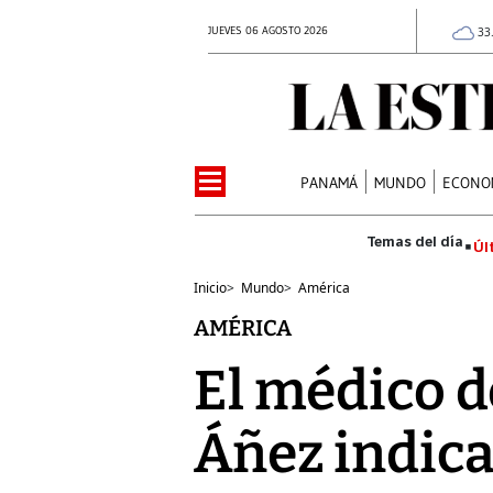
JUEVES 06 AGOSTO 2026
33
PANAMÁ
MUNDO
ECONO
Úl
Inicio
>
Mundo
>
América
AMÉRICA
El médico 
Áñez indic