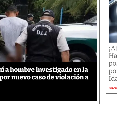
¡A
Ha
po
í a hombre investigado en la
po
 por nuevo caso de violación a
Id
INFOR