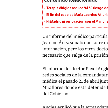
Terapia dirigida reduce 94 % riesgo d
El fin del caso de María Lourdes Afiun
Ni Madrid ni renovación con el Manches
Un informe del médico particular
Jeanine Áñez señaló que sufre de
internación, pero los otros doct
necesario que salga de la prisi
El informe del doctor Pavel Angl
redes sociales de la exmandatari
médica el pasado 21 de abril jun
Miraflores donde está detenida 
del Gobierno.
Angles explicó que la exmandatari