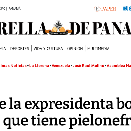
.3°C | PANAMÁ
MÍA
DEPORTES
VIDA Y CULTURA
OPINIÓN
MULTIMEDIA
timas Noticias
La Llorona
Venezuela
José Raúl Mulino
Asamblea Na
de la expresidenta b
a que tiene pielonef