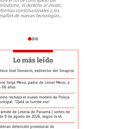
eriodismo, el derecho al olvido,
presidente de Brasil,
eformas constitucionales y los
da Silva, oficializó 
esafíos de nuevas tecnologías
...
candidatura
...
Lo más leído
llece José Donderis, exdirector del Sinaproc
rió Jorge Messi, padre de Lionel Messi, a
s 68 años
lino rechaza el nuevo modelo de Policía
nicipal: ‘Ojalá se tumbe eso’
rámide de Lotería de Panamá | sorteo de
te 9 de agosto de 2026, según la IA
denan detención provisional de