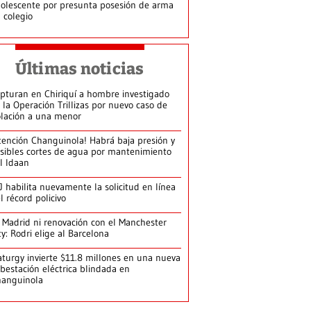
olescente por presunta posesión de arma
 colegio
Últimas noticias
pturan en Chiriquí a hombre investigado
 la Operación Trillizas por nuevo caso de
olación a una menor
tención Changuinola! Habrá baja presión y
sibles cortes de agua por mantenimiento
l Idaan
J habilita nuevamente la solicitud en línea
l récord policivo
 Madrid ni renovación con el Manchester
ty: Rodri elige al Barcelona
turgy invierte $11.8 millones en una nueva
bestación eléctrica blindada en
hanguinola