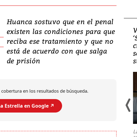
Huanca sostuvo que en el penal
Video, Japón: Terremoto
V
existen las condiciones para que
deja heridos y graves
‘
reciba ese tratamiento y que no
daños en Kumamoto
c
está de acuerdo con que salga
s
de prisión
s
 cobertura en los resultados de búsqueda.
a Estrella en Google ↗️
Un fuerte terremoto de magnitud
7,1 se registró este martes 28 de
julio en la prefectura de Kumamoto,
L
al sur de Japón, provocando una
s