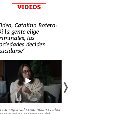
VIDEOS
ideo, Catalina Botero:
Video: Lula la
Si la gente elige
candidatura 
riminales, las
promesas de i
ociedades deciden
en defensa, ed
uicidarse’
tierras raras
a exmagistrada colombiana habla
Entre recuerdos y es
obre el rol de contrapeso del
referencias hacia sus