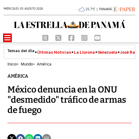
MIÉRCOLES 05 AGOSTO 2026
25.7°C | PANAMÁ
Últimas Noticias
La Llorona
Venezuela
José Raúl
Inicio
>
Mundo
>
América
AMÉRICA
México denuncia en la ONU
"desmedido" tráfico de armas
de fuego