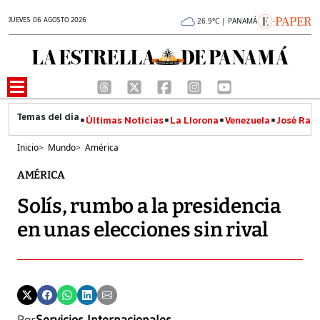
JUEVES 06 AGOSTO 2026
26.9°C | PANAMÁ
Últimas Noticias
La Llorona
Venezuela
José Raúl
Inicio
>
Mundo
>
América
AMÉRICA
Solís, rumbo a la presidencia
en unas elecciones sin rival