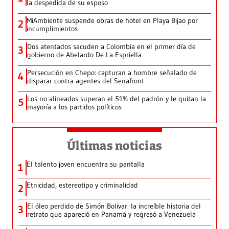
la despedida de su esposo
MiAmbiente suspende obras de hotel en Playa Bijao por
2
incumplimientos
Dos atentados sacuden a Colombia en el primer día de
3
gobierno de Abelardo De La Espriella
Persecución en Chepo: capturan a hombre señalado de
4
disparar contra agentes del Senafront
Los no alineados superan el 51% del padrón y le quitan la
5
mayoría a los partidos políticos
Últimas noticias
El talento joven encuentra su pantalla​
1
Etnicidad, estereotipo y criminalidad
2
El óleo perdido de Simón Bolívar: la increíble historia del
3
retrato que apareció en Panamá y regresó a Venezuela