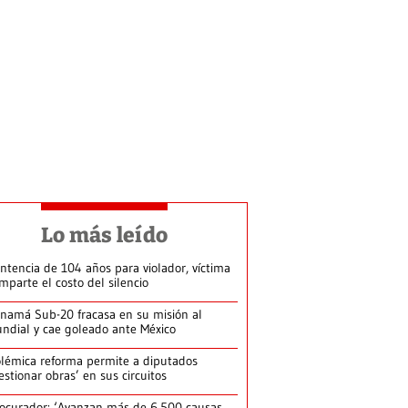
Lo más leído
ntencia de 104 años para violador, víctima
mparte el costo del silencio
namá Sub-20 fracasa en su misión al
ndial y cae goleado ante México
lémica reforma permite a diputados
estionar obras’ en sus circuitos
ocurador: ‘Avanzan más de 6,500 causas