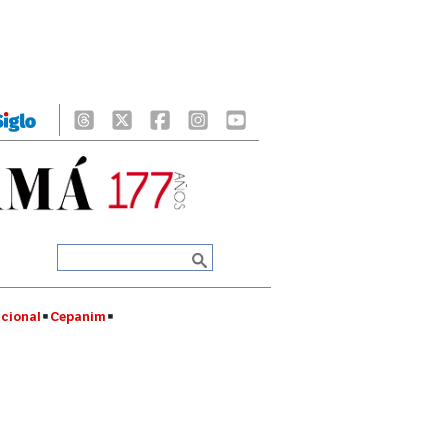
cional
Cepanim