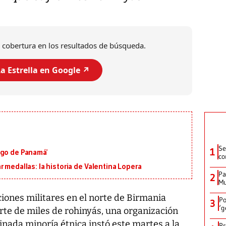
 cobertura en los resultados de búsqueda.
a Estrella en Google ↗️
Se
1
igo de Panamá’
co
 medallas: la historia de Valentina Lopera
Pa
2
Mu
iones militares en el norte de Birmania
Po
3
‘g
te de miles de rohinyás, una organización
inada minoría étnica instó este martes a la
Pr