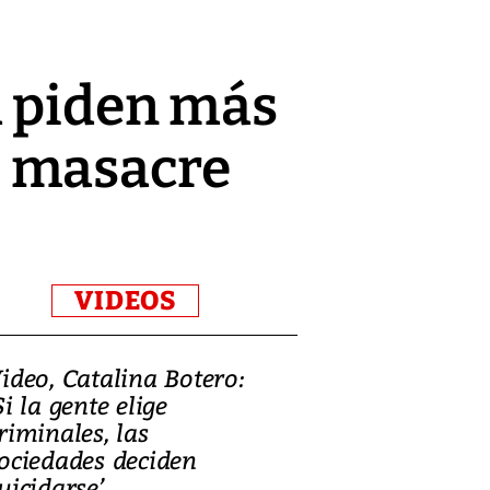
a piden más
e masacre
VIDEOS
ideo, Catalina Botero:
Video: Lula la
Si la gente elige
candidatura 
riminales, las
promesas de i
ociedades deciden
en defensa, ed
uicidarse’
tierras raras