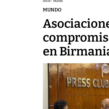
Inicio
>
Mundo
MUNDO
Asociacione
compromiso
en Birmani