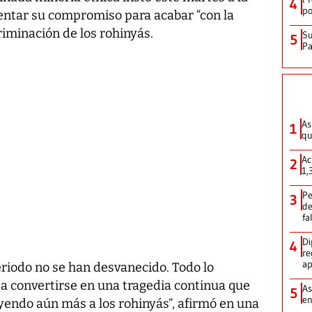
4
po
ntar su compromiso para acabar “con la
iminación de los rohinyás.
Su
5
P
As
1
qu
Ac
2
1,
Pe
3
de
fa
Di
4
re
ap
eriodo no se han desvanecido. Todo lo
ta convertirse en una tragedia continua que
As
5
e
yendo aún más a los rohinyás”, afirmó en una