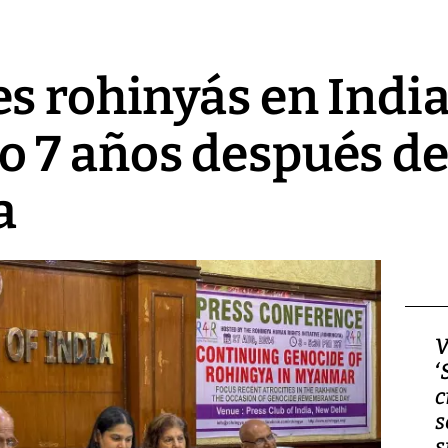
s rohinyás en Indi
 7 años después d
a
Video, Japón: Terremoto
V
deja heridos y graves
‘
daños en Kumamoto
c
s
s