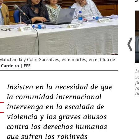
Un fuerte terremoto de magnitud
 Manchanda y Colin Gonsalves, este martes, en el Club de
7,1 se registró este martes 28 de
 Cardeira | EFE
julio en la prefectura de Kumamoto,
L
al sur de Japón, provocando una
s
emergencia de gran
...
p
Insisten en la necesidad de que
r
d
la comunidad internacional
intervenga en la escalada de
violencia y los graves abusos
contra los derechos humanos
que sufren los rohinyás