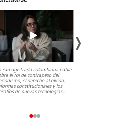
a exmagistrada colombiana habla
Entre recuerdos y es
obre el rol de contrapeso del
referencias hacia sus
eriodismo, el derecho al olvido,
presidente de Brasil,
eformas constitucionales y los
da Silva, oficializó 
esafíos de nuevas tecnologías
...
candidatura
...