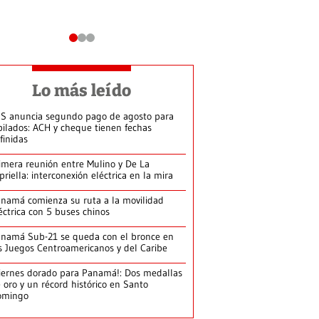
Lo más leído
S anuncia segundo pago de agosto para
bilados: ACH y cheque tienen fechas
finidas
imera reunión entre Mulino y De La
priella: interconexión eléctrica en la mira
namá comienza su ruta a la movilidad
éctrica con 5 buses chinos
namá Sub-21 se queda con el bronce en
s Juegos Centroamericanos y del Caribe
iernes dorado para Panamá!: Dos medallas
 oro y un récord histórico en Santo
omingo