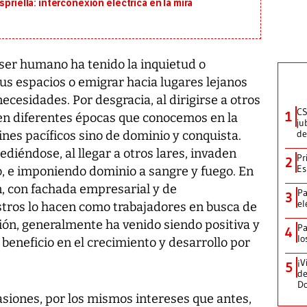
priella: interconexión eléctrica en la mira
ser humano ha tenido la inquietud o
us espacios o emigrar hacia lugares lejanos
ecesidades. Por desgracia, al dirigirse a otros
CS
1
 en diferentes épocas que conocemos en la
ju
de
ines pacíficos sino de dominio y conquista.
diéndose, al llegar a otros lares, invaden
Pr
2
Es
, e imponiendo dominio a sangre y fuego. En
n, con fachada empresarial y de
Pa
3
el
estros lo hacen como trabajadores en busca de
ión, generalmente ha venido siendo positiva y
Pa
4
lo
 beneficio en el crecimiento y desarrollo por
¡V
5
de
D
iones, por los mismos intereses que antes,