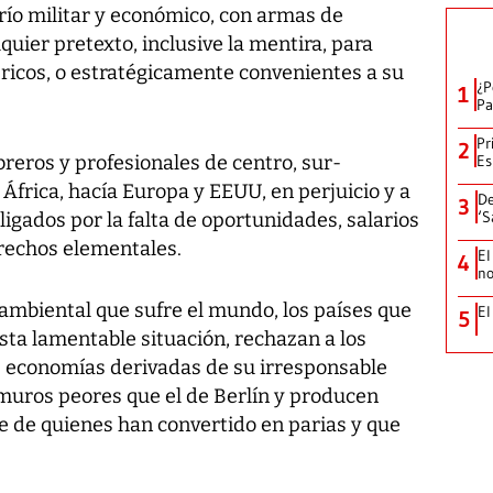
río militar y económico, con armas de
uier pretexto, inclusive la mentira, para
 ricos, o estratégicamente convenientes a su
¿P
1
Pa
Pr
2
eros y profesionales de centro, sur-
Es
 África, hacía Europa y EEUU, en perjuicio y a
De
3
‘S
ligados por la falta de oportunidades, salarios
rechos elementales.
El
4
no
y ambiental que sufre el mundo, los países que
El
5
sta lamentable situación, rechazan a los
s economías derivadas de su irresponsable
 muros peores que el de Berlín y producen
 de quienes han convertido en parias y que