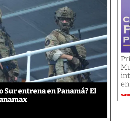
Pr
Mu
in
en
o Sur entrena en Panamá? El
NACI
 Panamax