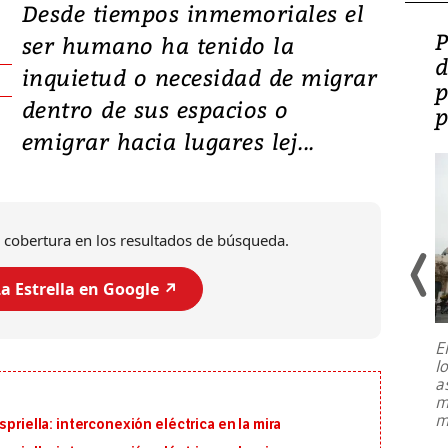
Desde tiempos inmemoriales el
Video: Lula lanza su
P
ser humano ha tenido la
candidatura con
d
inquietud o necesidad de migrar
promesas de inversión
p
dentro de sus espacios o
en defensa, educación y
p
emigrar hacia lugares lej...
tierras raras
 cobertura en los resultados de búsqueda.
a Estrella en Google ↗️
E
l
Entre recuerdos y escuetas
a
referencias hacia sus adversarios, el
m
presidente de Brasil, Luiz Inácio Lula
m
priella: interconexión eléctrica en la mira
da Silva, oficializó este domingo su
candidatura
...