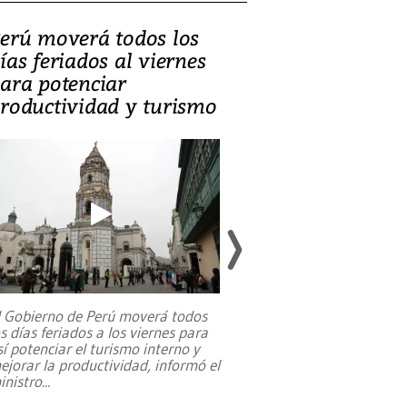
erú moverá todos los
Video, Catalin
ías feriados al viernes
‘Si la gente el
ara potenciar
criminales, la
roductividad y turismo
sociedades de
suicidarse’
l Gobierno de Perú moverá todos
os días feriados a los viernes para
La exmagistrada co
sí potenciar el turismo interno y
sobre el rol de contr
ejorar la productividad, informó el
periodismo, el derech
inistro
...
reformas constitucio
desafíos de nuevas t