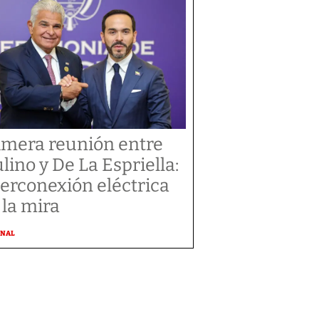
imera reunión entre
lino y De La Espriella:
terconexión eléctrica
 la mira
ONAL