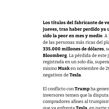
Los títulos del fabricante de 
jueves, tras haber perdido ya 
sido la peor en mes y medio
. A
de las personas más ricas del pl
335.000 millones de dólares
, 
Bloomberg
. La pérdida de este
registrada en un solo día, super
Musk
mismo
en noviembre de 2
Tesla
negativos de
.
Trump
El conflicto con
ha gener
inversores temen que la disputa 
compradores afines al trumpismo
Tesla
que ya enfrenta
, en parte 