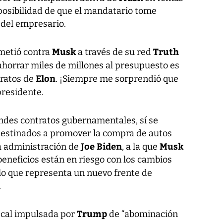
a posibilidad de que el mandatario tome
 del empresario.
Musk
Truth
metió contra
a través de su red
ahorrar miles de millones al presupuesto es
Elon
tratos de
. ¡Siempre me sorprendió que
 presidente.
ndes contratos gubernamentales, sí se
 destinados a promover la compra de autos
Joe Biden
Musk
a administración de
, a la que
eneficios están en riesgo con los cambios
 lo que representa un nuevo frente de
.
Trump
iscal impulsada por
de “abominación