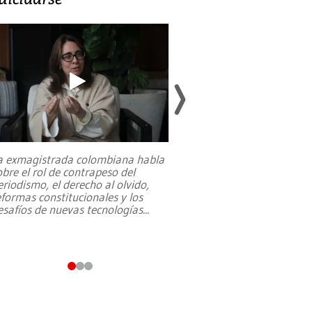
a exmagistrada colombiana habla
Entre recuerdos y es
obre el rol de contrapeso del
referencias hacia sus
eriodismo, el derecho al olvido,
presidente de Brasil,
eformas constitucionales y los
da Silva, oficializó 
esafíos de nuevas tecnologías
...
candidatura
...