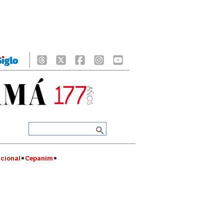
cional
Cepanim