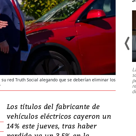
Un fuerte terremoto de magnitud
7,1 se registró este martes 28 de
julio en la prefectura de Kumamoto,
L
al sur de Japón, provocando una
s
emergencia de gran
...
su red Truth Social alegando que se deberían eliminar los
p
r
P
d
Los títulos del fabricante de
vehículos eléctricos cayeron un
14% este jueves, tras haber
perdido ya un 3,5% en la