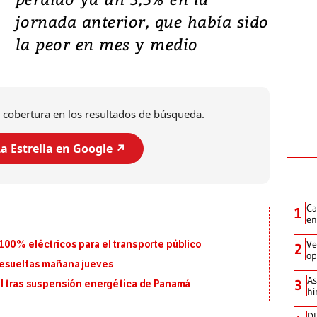
jornada anterior, que había sido
la peor en mes y medio
 cobertura en los resultados de búsqueda.
a Estrella en Google ↗️
Ca
1
en
Ve
100% eléctricos para el transporte público
2
op
resueltas mañana jueves
As
3
al tras suspensión energética de Panamá
hi
DI