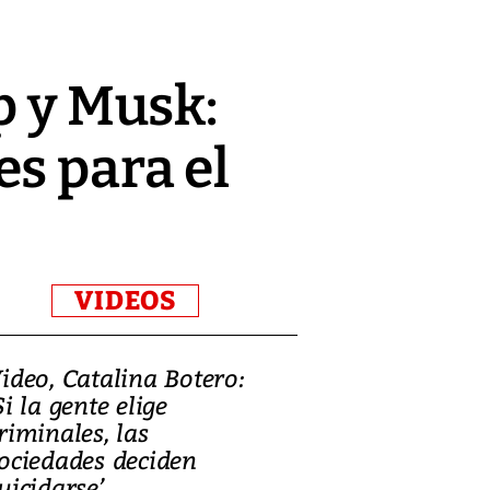
p y Musk:
s para el
VIDEOS
ideo, Catalina Botero:
Video: Lula la
Si la gente elige
candidatura 
riminales, las
promesas de i
ociedades deciden
en defensa, ed
uicidarse’
tierras raras