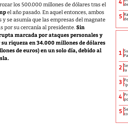
4
 rozar los 500.000 millones de dólares tras el
de
ump
el año pasado. En aquel entonces, ambos
Ka
5
de
es y se asumía que las empresas del magnate
Sin
s por su cercanía al presidente.
rupta marcada por ataques personales y
su riqueza en 34.000 millones de dólares
nes de euros) en un solo día, debido al
Su
1
P
sla.
Se
2
la
Po
3
‘g
Pr
4
po
Se
5
co