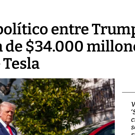
 político entre Trum
 de $34.000 millone
 Tesla
Video, Japón: Terremoto
V
deja heridos y graves
‘
daños en Kumamoto
c
s
s