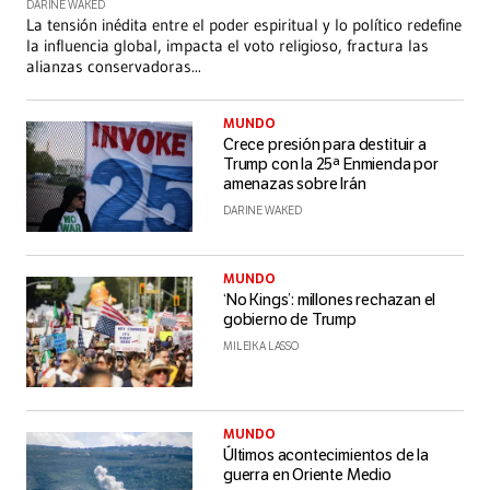
DARINE WAKED
La tensión inédita entre el poder espiritual y lo político redefine
la influencia global, impacta el voto religioso, fractura las
alianzas conservadoras
...
MUNDO
Crece presión para destituir a
Trump con la 25ª Enmienda por
amenazas sobre Irán
DARINE WAKED
MUNDO
‘No Kings’: millones rechazan el
gobierno de Trump
MILEIKA LASSO
MUNDO
Últimos acontecimientos de la
guerra en Oriente Medio