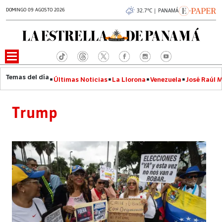
DOMINGO 09 AGOSTO 2026
32.7°C | PANAMÁ
Últimas Noticias
La Llorona
Venezuela
José Raúl 
Trump