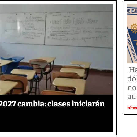
‘H
dó
no
au
2027 cambia: clases iniciarán
FÚTBO