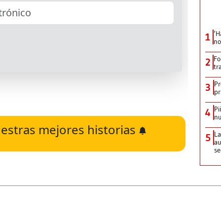
‘H
1
no
Fo
2
tr
Pr
3
pr
Pi
4
nu
estras mejores historias
La
5
au
se