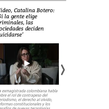
ideo, Catalina Botero:
Video: Lula la
Si la gente elige
candidatura 
riminales, las
promesas de i
ociedades deciden
en defensa, ed
uicidarse’
tierras raras
a exmagistrada colombiana habla
Entre recuerdos y es
obre el rol de contrapeso del
referencias hacia sus
eriodismo, el derecho al olvido,
presidente de Brasil,
eformas constitucionales y los
da Silva, oficializó 
esafíos de nuevas tecnologías
...
candidatura
...