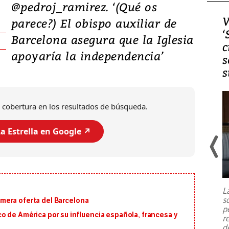
@pedroj_ramirez. ‘(Qué os
Video, Japón: Terremoto
V
parece?) El obispo auxiliar de
deja heridos y graves
‘
Barcelona asegura que la Iglesia
daños en Kumamoto
c
apoyaría la independencia’
s
s
 cobertura en los resultados de búsqueda.
a Estrella en Google ↗️
Un fuerte terremoto de magnitud
7,1 se registró este martes 28 de
julio en la prefectura de Kumamoto,
L
al sur de Japón, provocando una
s
primera oferta del Barcelona
emergencia de gran
...
p
o de América por su influencia española, francesa y
r
d