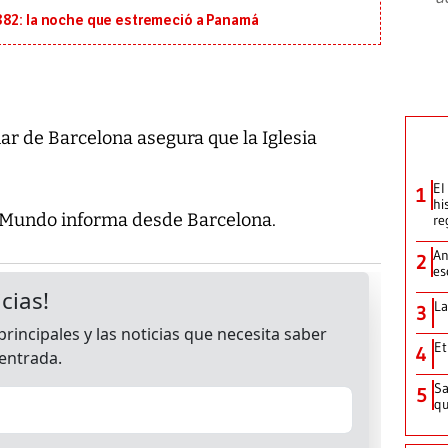
882: la noche que estremeció a Panamá
iar de Barcelona asegura que la Iglesia
El
1
hi
El Mundo informa desde Barcelona.
re
An
2
es
La
3
Et
4
Sa
5
qu