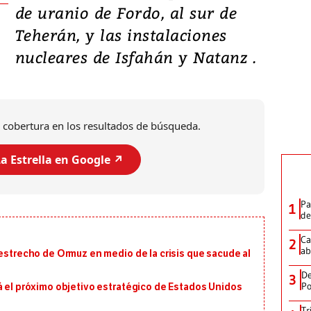
de uranio de Fordo, al sur de
Teherán, y las instalaciones
nucleares de Isfahán y Natanz .
 cobertura en los resultados de búsqueda.
a Estrella en Google ↗️
Pa
1
de
Ca
2
ab
 estrecho de Ormuz en medio de la crisis que sacude al
De
3
Po
á el próximo objetivo estratégico de Estados Unidos
Tr