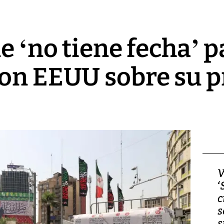
e ‘no tiene fecha’ p
con EEUU sobre su 
Video, Japón: Terremoto
V
deja heridos y graves
‘
daños en Kumamoto
c
s
s