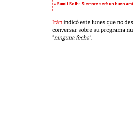
Sumit Seth: ‘Siempre seré un buen am
Irán
indicó este lunes que no de
conversar sobre su programa nuc
“
ninguna fecha
”.