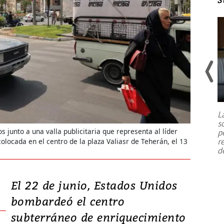
Un fuerte terremoto de magnitud
7,1 se registró este martes 28 de
julio en la prefectura de Kumamoto,
L
al sur de Japón, provocando una
s
emergencia de gran
...
 junto a una valla publicitaria que representa al líder
p
r
olocada en el centro de la plaza Valiasr de Teherán, el 13
d
El 22 de junio, Estados Unidos
bombardeó el centro
subterráneo de enriquecimiento