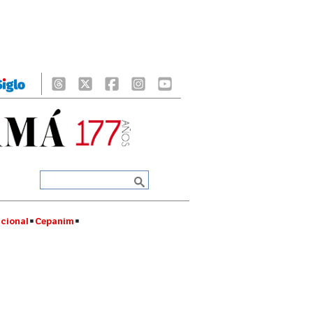
cional
Cepanim