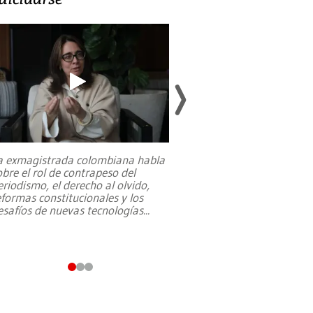
a exmagistrada colombiana habla
Entre recuerdos y es
obre el rol de contrapeso del
referencias hacia sus
eriodismo, el derecho al olvido,
presidente de Brasil,
eformas constitucionales y los
da Silva, oficializó 
esafíos de nuevas tecnologías
...
candidatura
...