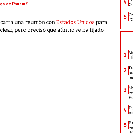
4
igo de Panamá’
Op
On
5
°C
scarta una reunión con
Estados Unidos
para
lear, pero precisó que aún no se ha fijado
Al
1
al
Te
2
pr
p
Ma
3
ev
Po
De
4
no
Ba
5
em
dó