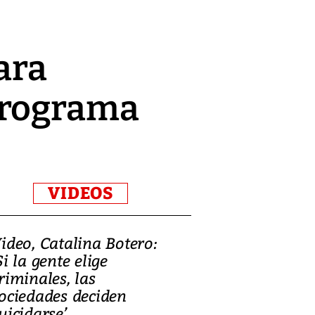
ara
programa
VIDEOS
ideo, Catalina Botero:
Video: Lula la
Si la gente elige
candidatura 
riminales, las
promesas de i
ociedades deciden
en defensa, ed
uicidarse’
tierras raras