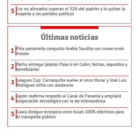
Los no alineados superan el 51% del padrón y le quitan la
5
mayoría a los partidos políticos
Últimas noticias
Piña panameña conquista Arabia Saudita con nuevo envío
1
masivo
Ifarhu entrega tarjetas Pase-U en Colón: fechas, requisitos y
2
beneficiarios
Leagues Cup: Carrasquilla vuelve al once titular y José Luis
3
Rodríguez brilla con asistencia
Japón reafirma respaldo al Canal de Panamá y ampliará
4
cooperación tecnológica con la vía interoceánica
Casco Antiguo incorpora cinco buses 100% eléctricos para
5
el transporte público