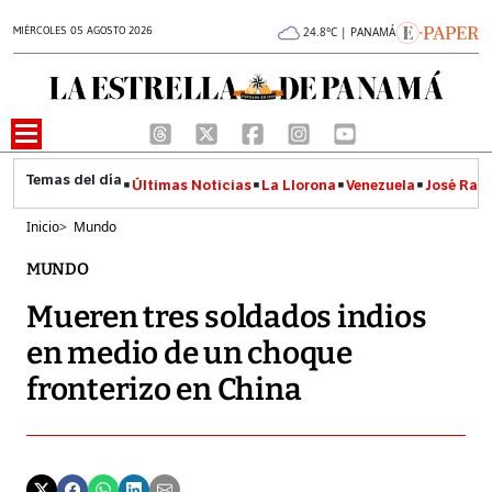
MIÉRCOLES 05 AGOSTO 2026
24.8°C | PANAMÁ
Últimas Noticias
La Llorona
Venezuela
José Raúl
Inicio
>
Mundo
MUNDO
Mueren tres soldados indios
en medio de un choque
fronterizo en China