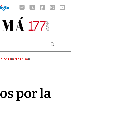
cional
Cepanim
os por la