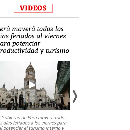
VIDEOS
erú moverá todos los
Video, Catalin
ías feriados al viernes
‘Si la gente el
ara potenciar
criminales, la
roductividad y turismo
sociedades de
suicidarse’
l Gobierno de Perú moverá todos
os días feriados a los viernes para
La exmagistrada co
sí potenciar el turismo interno y
sobre el rol de contr