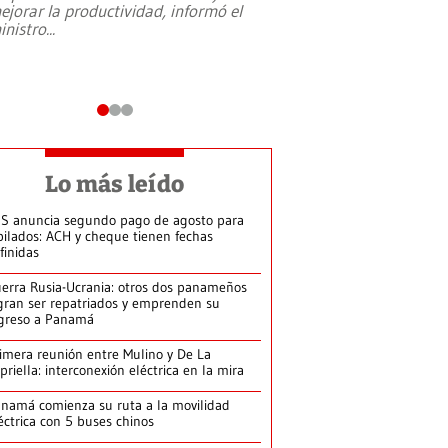
ejorar la productividad, informó el
periodismo, el derech
inistro
...
reformas constitucio
desafíos de nuevas t
Lo más leído
S anuncia segundo pago de agosto para
bilados: ACH y cheque tienen fechas
finidas
erra Rusia-Ucrania: otros dos panameños
gran ser repatriados y emprenden su
greso a Panamá
imera reunión entre Mulino y De La
priella: interconexión eléctrica en la mira
namá comienza su ruta a la movilidad
éctrica con 5 buses chinos