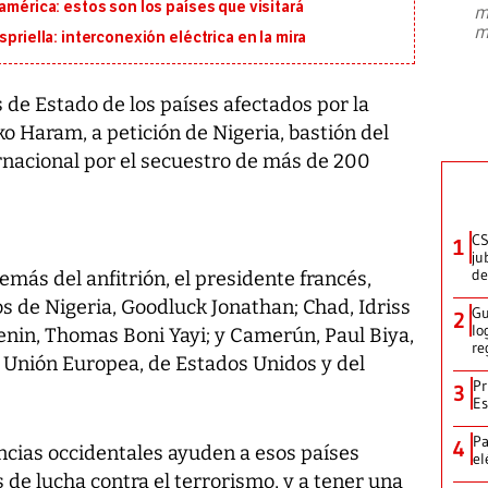
américa: estos son los países que visitará
m
presidente de Brasil, Luiz Inácio Lula
m
da Silva, oficializó este domingo su
priella: interconexión eléctrica en la mira
candidatura
...
 de Estado de los países afectados por la
ko Haram, a petición de Nigeria, bastión del
rnacional por el secuestro de más de 200
CS
1
ju
de
más del anfitrión, el presidente francés,
s de Nigeria, Goodluck Jonathan; Chad, Idriss
Gu
2
lo
nin, Thomas Boni Yayi; y Camerún, Paul Biya,
re
 Unión Europea, de Estados Unidos y del
Pr
3
Es
Pa
4
encias occidentales ayuden a esos países
el
 de lucha contra el terrorismo, y a tener una