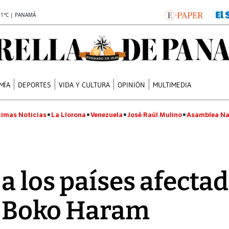
.1°C | PANAMÁ
MÍA
DEPORTES
VIDA Y CULTURA
OPINIÓN
MULTIMEDIA
timas Noticias
La Llorona
Venezuela
José Raúl Mulino
Asamblea Na
a los países afectad
e Boko Haram