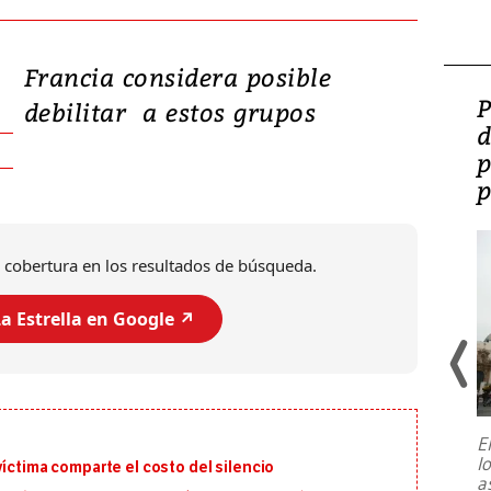
Francia considera posible
Video: Lula lanza su
P
debilitar a estos grupos
candidatura con
d
promesas de inversión
p
en defensa, educación y
p
tierras raras
 cobertura en los resultados de búsqueda.
a Estrella en Google ↗️
E
l
víctima comparte el costo del silencio
Entre recuerdos y escuetas
a
referencias hacia sus adversarios, el