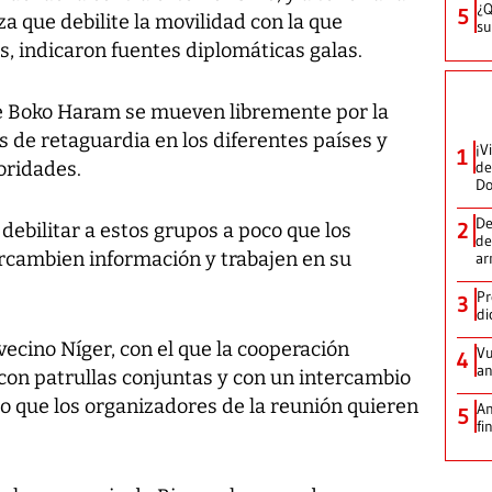
¿Q
5
a que debilite la movilidad con la que
su
, indicaron fuentes diplomáticas galas.
 de Boko Haram se mueven libremente por la
s de retaguardia en los diferentes países y
¡V
1
toridades.
de
D
De
2
debilitar a estos grupos a poco que los
de
ercambien información y trabajen en su
ar
Pr
3
di
vecino Níger, con el que la cooperación
Vu
4
an
 con patrullas conjuntas y con un intercambio
o que los organizadores de la reunión quieren
An
5
fi