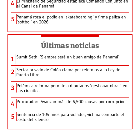
El Ministerio de Seguridad establece Comando Conjunto en
4
el Canal de Panamá
Panamá roza el podio en ‘skateboarding’ y firma paliza en
5
‘softbol’ en 2026
Últimas noticias
Sumit Seth: ‘Siempre seré un buen amigo de Panamá’
1
Sector privado de Colón clama por reformas a la Ley de
2
Puerto Libre
Polémica reforma permite a diputados ‘gestionar obras’ en
3
sus circuitos
Procurador: ‘Avanzan más de 6,500 causas por corrupción’
4
Sentencia de 104 años para violador, víctima comparte el
5
costo del silencio