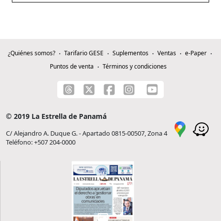
¿Quiénes somos?
Tarifario GESE
Suplementos
Ventas
e-Paper
Puntos de venta
Términos y condiciones
© 2019 La Estrella de Panamá
C/ Alejandro A. Duque G. - Apartado 0815-00507, Zona 4
Teléfono: +507 204-0000