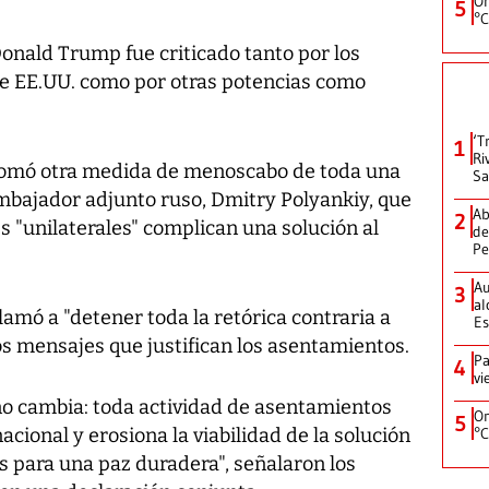
On
5
°C
onald Trump fue criticado tanto por los
de EE.UU. como por otras potencias como
‘T
1
Ri
tomó otra medida de menoscabo de toda una
Sa
embajador adjunto ruso, Dmitry Polyankiy, que
Ab
2
s "unilaterales" complican una solución al
de
Pe
Au
3
al
lamó a "detener toda la retórica contraria a
Es
los mensajes que justifican los asentamientos.
Pa
4
vi
y no cambia: toda actividad de asentamientos
On
5
rnacional y erosiona la viabilidad de la solución
°C
s para una paz duradera", señalaron los