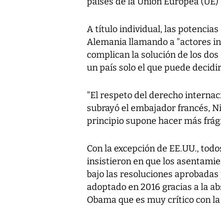
países de la Unión Europea (UE)
A título individual, las potenci
Alemania llamando a "actores int
complican la solución de los dos
un país solo el que puede decidir 
"El respeto del derecho internaci
subrayó el embajador francés, Ni
principio supone hacer más frági
Con la excepción de EE.UU., tod
insistieron en que los asentamien
bajo las resoluciones aprobadas p
adoptado en 2016 gracias a la a
Obama que es muy crítico con la po