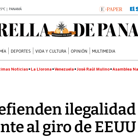
.5°C | PANAMÁ
MÍA
DEPORTES
VIDA Y CULTURA
OPINIÓN
MULTIMEDIA
timas Noticias
La Llorona
Venezuela
José Raúl Mulino
Asamblea Na
efienden ilegalidad
ente al giro de EEUU