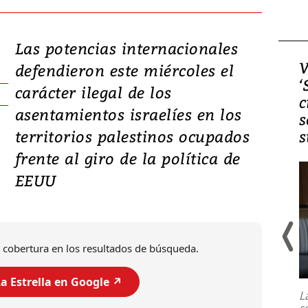
Las potencias internacionales
Video, Japón: Terremoto
V
defendieron este miércoles el
deja heridos y graves
‘
carácter ilegal de los
daños en Kumamoto
c
asentamientos israelíes en los
s
territorios palestinos ocupados
s
frente al giro de la política de
EEUU
 cobertura en los resultados de búsqueda.
Un fuerte terremoto de magnitud
7,1 se registró este martes 28 de
a Estrella en Google ↗️
julio en la prefectura de Kumamoto,
L
al sur de Japón, provocando una
s