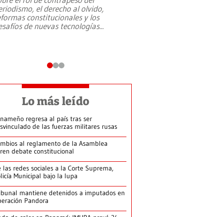
eriodismo, el derecho al olvido,
presidente de Brasil,
eformas constitucionales y los
da Silva, oficializó 
esafíos de nuevas tecnologías
...
candidatura
...
Lo más leído
nameño regresa al país tras ser
svinculado de las fuerzas militares rusas
mbios al reglamento de la Asamblea
ren debate constitucional
 las redes sociales a la Corte Suprema,
licía Municipal bajo la lupa
ibunal mantiene detenidos a imputados en
eración Pandora