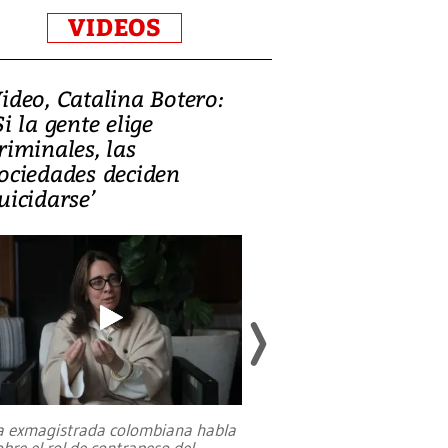
VIDEOS
ideo, Catalina Botero:
Video: Lula la
Si la gente elige
candidatura 
riminales, las
promesas de i
ociedades deciden
en defensa, ed
uicidarse’
tierras raras
a exmagistrada colombiana habla
Entre recuerdos y es
obre el rol de contrapeso del
referencias hacia sus