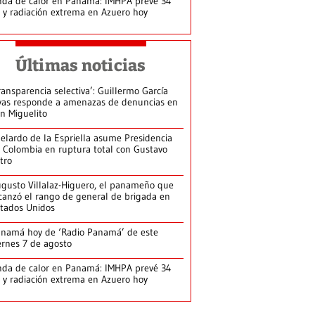
da de calor en Panamá: IMHPA prevé 34
 y radiación extrema en Azuero hoy
Últimas noticias
ransparencia selectiva’: Guillermo García
vas responde a amenazas de denuncias en
n Miguelito
elardo de la Espriella asume Presidencia
 Colombia en ruptura total con Gustavo
tro
gusto Villalaz-Higuero, el panameño que
canzó el rango de general de brigada en
tados Unidos
namá hoy de ‘Radio Panamá’ de este
ernes 7 de agosto
da de calor en Panamá: IMHPA prevé 34
 y radiación extrema en Azuero hoy