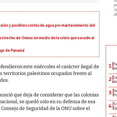
emergencia de gran
...
p
r
d
esión y posibles cortes de agua por mantenimiento del
 estrecho de Ormuz en medio de la crisis que sacude al
igo de Panamá’
Pa
1
fendieron este miércoles el carácter ilegal de
de
s territorios palestinos ocupados frente al
Ca
2
idos.
ab
De
3
nció que deja de considerar que las colonias
Po
rnacional, se quedó solo en su defensa de esa
Tr
4
 Consejo de Seguridad de la ONU sobre el
Op