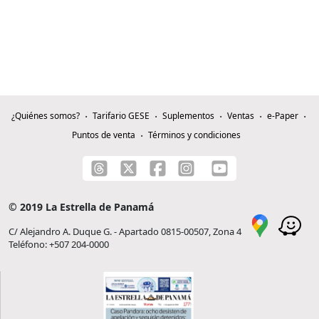
¿Quiénes somos?
Tarifario GESE
Suplementos
Ventas
e-Paper
Puntos de venta
Términos y condiciones
© 2019 La Estrella de Panamá
C/ Alejandro A. Duque G. - Apartado 0815-00507, Zona 4
Teléfono: +507 204-0000