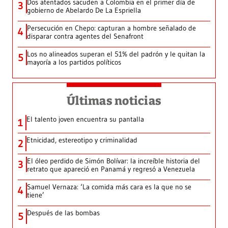
Dos atentados sacuden a Colombia en el primer día de
3
gobierno de Abelardo De La Espriella
Persecución en Chepo: capturan a hombre señalado de
4
disparar contra agentes del Senafront
Los no alineados superan el 51% del padrón y le quitan la
5
mayoría a los partidos políticos
Últimas noticias
El talento joven encuentra su pantalla​
1
Etnicidad, estereotipo y criminalidad
2
El óleo perdido de Simón Bolívar: la increíble historia del
3
retrato que apareció en Panamá y regresó a Venezuela
Samuel Vernaza: ‘La comida más cara es la que no se
4
tiene’
Después de las bombas
5