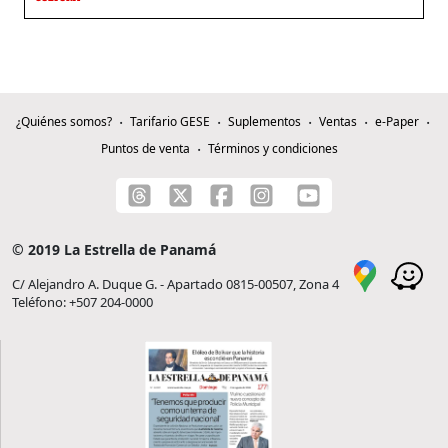
¿Quiénes somos?
Tarifario GESE
Suplementos
Ventas
e-Paper
Puntos de venta
Términos y condiciones
© 2019 La Estrella de Panamá
C/ Alejandro A. Duque G. - Apartado 0815-00507, Zona 4
Teléfono: +507 204-0000