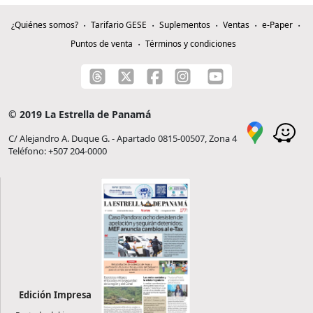
¿Quiénes somos?
Tarifario GESE
Suplementos
Ventas
e-Paper
Puntos de venta
Términos y condiciones
© 2019 La Estrella de Panamá
C/ Alejandro A. Duque G. - Apartado 0815-00507, Zona 4
Teléfono: +507 204-0000
Edición Impresa