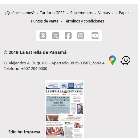
¿Quiénes somos?
Tarifario GESE
Suplementos
Ventas
e-Paper
Puntos de venta
Términos y condiciones
© 2019 La Estrella de Panamá
C/ Alejandro A. Duque G. - Apartado 0815-00507, Zona 4
Teléfono: +507 204-0000
Edición Impresa