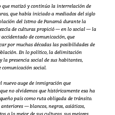
lo que matizó y continúo la interrelación de
as, que había iniciado a mediados del siglo
población del Istmo de Panamá durante la
ezcla de culturas propició — en lo social — la
 y accidentado de comunicación, que
ar por muchas décadas las posibilidades de
blación. En lo político, la delimitación
y la presencia social de sus habitantes,
e comunicación social.
n el nuevo auge de inmigración que
que no olvidemos que históricamente esa ha
equeño país como ruta obligada de tránsito.
nteriores — blancos, negros, asiáticos,
os a lo mejor de sus culturas, sus mejores