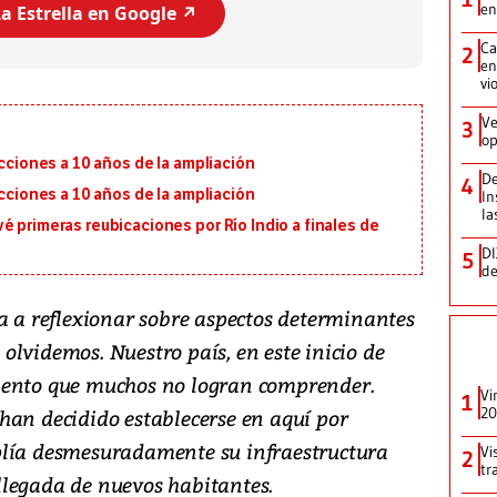
en
a Estrella en Google ↗️
Ca
2
en
vi
Ve
3
op
ecciones a 10 años de la ampliación
De
4
ecciones a 10 años de la ampliación
In
la
é primeras reubicaciones por Río Indio a finales de
DI
5
de
a a reflexionar sobre aspectos determinantes
lvidemos. Nuestro país, en este inicio de
iento que muchos no logran comprender.
Vi
1
20
han decidido establecerse en aquí por
plía desmesuradamente su infraestructura
Vi
2
tr
llegada de nuevos habitantes.