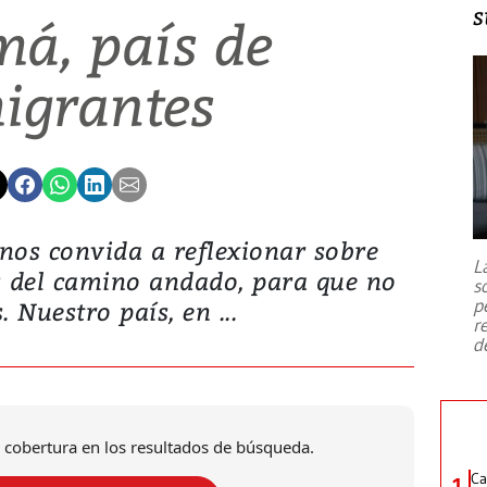
s
á, país de
igrantes
 nos convida a reflexionar sobre
L
s del camino andado, para que no
s
p
 Nuestro país, en ...
r
d
 cobertura en los resultados de búsqueda.
Ca
1