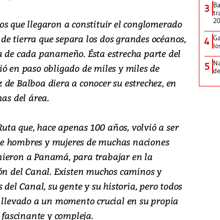
Ba
3
tr
2
os que llegaron a constituir el conglomerado
a de tierra que separa los dos grandes océanos,
Ga
4
lo
a de cada panameño. Ésta estrecha parte del
Na
5
ió en paso obligado de miles y miles de
de
 de Balboa diera a conocer su estrechez, en
nas del área.
 Ruta que, hace apenas 100 años, volvió a ser
s de hombres y mujeres de muchas naciones
nieron a Panamá, para trabajar en la
ión del Canal. Existen muchos caminos y
 del Canal, su gente y su historia, pero todos
n llevado a un momento crucial en su propia
o fascinante y compleja.