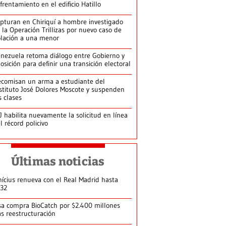
frentamiento en el edificio Hatillo
pturan en Chiriquí a hombre investigado
 la Operación Trillizas por nuevo caso de
olación a una menor
nezuela retoma diálogo entre Gobierno y
osición para definir una transición electoral
comisan un arma a estudiante del
stituto José Dolores Moscote y suspenden
s clases
J habilita nuevamente la solicitud en línea
l récord policivo
Últimas noticias
nícius renueva con el Real Madrid hasta
32
sa compra BioCatch por $2.400 millones
as reestructuración