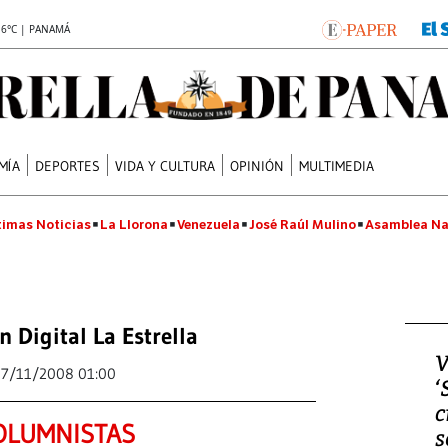
.6°C | PANAMÁ
MÍA
DEPORTES
VIDA Y CULTURA
OPINIÓN
MULTIMEDIA
timas Noticias
La Llorona
Venezuela
José Raúl Mulino
Asamblea Na
n Digital La Estrella
V
17/11/2008 01:00
‘
c
OLUMNISTAS
s