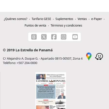
¿Quiénes somos?
Tarifario GESE
Suplementos
Ventas
e-Paper
Puntos de venta
Términos y condiciones
© 2019 La Estrella de Panamá
C/ Alejandro A. Duque G. - Apartado 0815-00507, Zona 4
Teléfono: +507 204-0000