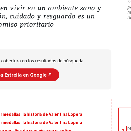
s
en vivir en un ambiente sano y
p
r
ón, cuidado y resguardo es un
d
miso prioritario
 cobertura en los resultados de búsqueda.
a Estrella en Google ↗️
 medallas: la historia de Valentina Lopera
 medallas: la historia de Valentina Lopera
IM
1
o por años de servicio para su retiro