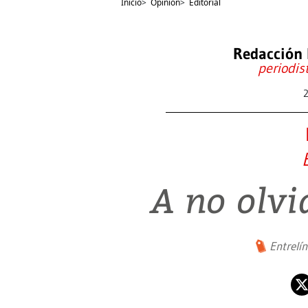
Inicio
>
Opinión
>
Editorial
Redacción 
periodis
A no olvi
Entrelí