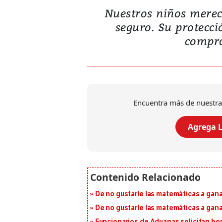
Nuestros niños merec
seguro. Su protecci
compro
Encuentra más de nuestra
Agrega L
De no gustarle las matemáticas a ganar
De no gustarle las matemáticas a ganar
Funcionarios de Aduanas solicitan bon