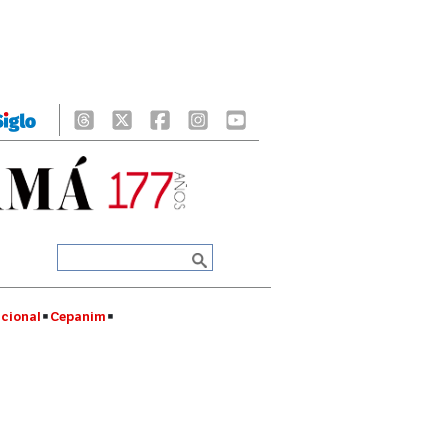
cional
Cepanim