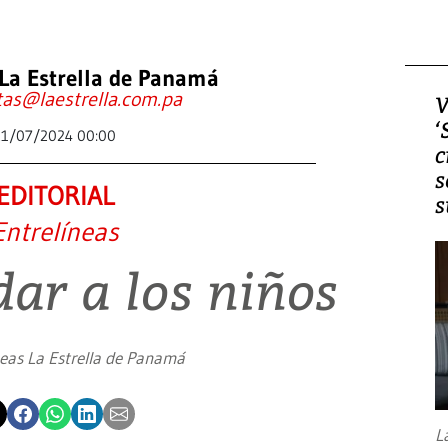
La Estrella de Panamá
tas@laestrella.com.pa
V
‘
21/07/2024 00:00
c
s
EDITORIAL
s
Entrelíneas
dar a los niños
neas La Estrella de Panamá
L