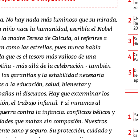
pr
zo
ana. No hay nada más luminoso que su mirada,
EN
2
Re
da niño nace la humanidad, escribía el Nobel
2
 la madre Teresa de Calcuta, al referirse a
Su
3
di
ran como las estrellas, pues nunca había
Co
a que es el tesoro más valioso de una
4
Pa
Niña - más allá de la celebración - también
Di
5
 las garantías y la estabilidad necesaria
re
ap
s a la educación, salud, bienestar y
añas ni discursos. Hay que exterminar los
ión, el trabajo infantil. Y si miramos al
uerra contra la infancia: conflictos bélicos y
Pa
1
de
idades que matan sin compasión. Nuestros
nte sano y seguro. Su protección, cuidado y
Ca
2
ca