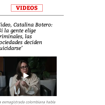
VIDEOS
ideo, Catalina Botero:
Si la gente elige
riminales, las
ociedades deciden
uicidarse’
a exmagistrada colombiana habla