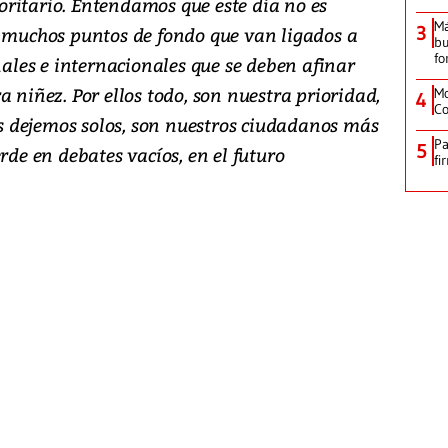
ritario. Entendamos que este día no es
M
3
y muchos puntos de fondo que van ligados a
bu
fo
onales e internacionales que se deben afinar
a niñez. Por ellos todo, son nuestra prioridad,
Mo
4
Co
los dejemos solos, son nuestros ciudadanos más
Pa
5
rde en debates vacíos, en el futuro
fi