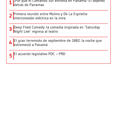
¿Por qué el Comando Sur entrena en Panamá? El objetivo
1
detrás de Panamax
Primera reunión entre Mulino y De La Espriella:
2
interconexión eléctrica en la mira
Deep Fried Comedy: la comedia inspirada en ‘Saturday
3
Night Live’ regresa al teatro
El gran terremoto de septiembre de 1882: la noche que
4
estremeció a Panamá
El acuerdo legislativo PDC – PRD
5