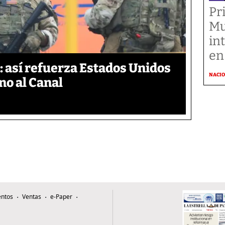
Pr
Mu
in
en
 así refuerza Estados Unidos
NACI
no al Canal
ntos
Ventas
e-Paper