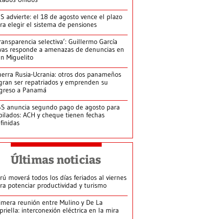
S advierte: el 18 de agosto vence el plazo
ra elegir el sistema de pensiones
ransparencia selectiva’: Guillermo García
vas responde a amenazas de denuncias en
n Miguelito
erra Rusia-Ucrania: otros dos panameños
gran ser repatriados y emprenden su
greso a Panamá
S anuncia segundo pago de agosto para
bilados: ACH y cheque tienen fechas
finidas
Últimas noticias
rú moverá todos los días feriados al viernes
ra potenciar productividad y turismo
imera reunión entre Mulino y De La
priella: interconexión eléctrica en la mira