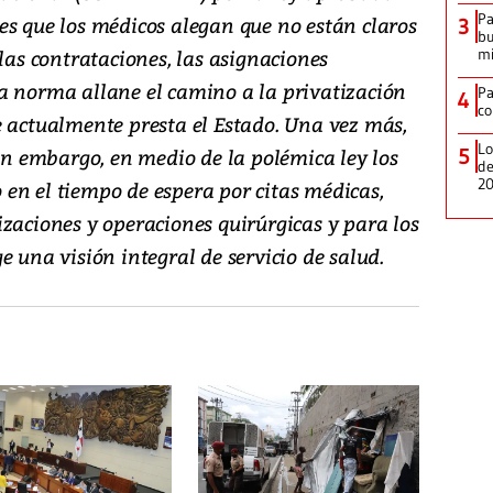
Pa
es que los médicos alegan que no están claros
3
bu
 las contrataciones, las asignaciones
mi
a norma allane el camino a la privatización
P
4
co
e actualmente presta el Estado. Una vez más,
Lo
sin embargo, en medio de la polémica ley los
5
de
2
en el tiempo de espera por citas médicas,
zaciones y operaciones quirúrgicas y para los
e una visión integral de servicio de salud.