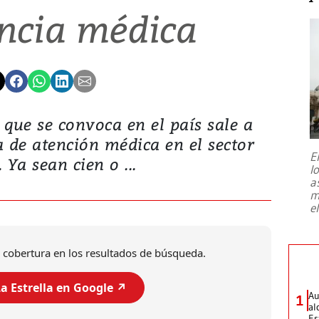
encia médica
que se convoca en el país sale a
ca de atención médica en el sector
E
. Ya sean cien o ...
l
a
m
e
 cobertura en los resultados de búsqueda.
a Estrella en Google ↗️
Au
1
al
Es