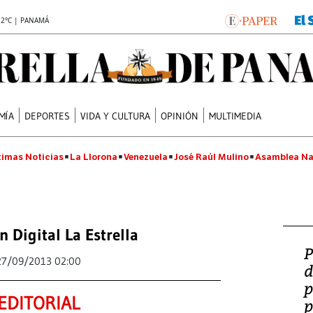
.2°C | PANAMÁ
MÍA
DEPORTES
VIDA Y CULTURA
OPINIÓN
MULTIMEDIA
timas Noticias
La Llorona
Venezuela
José Raúl Mulino
Asamblea Na
n Digital La Estrella
P
27/09/2013 02:00
d
p
EDITORIAL
p