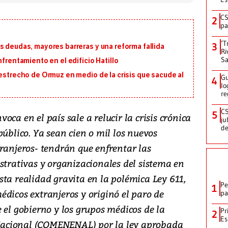
CS
2
pa
‘T
3
s deudas, mayores barreras y una reforma fallida
Ri
Sa
nfrentamiento en el edificio Hatillo
 estrecho de Ormuz en medio de la crisis que sacude al
Gu
4
lo
re
CS
5
ca en el país sale a relucir la crisis crónica
ju
de
público. Ya sean cien o mil los nuevos
ranjeros- tendrán que enfrentar las
strativas y organizacionales del sistema en
ta realidad gravita en la polémica Ley 611,
Pe
1
dicos extranjeros y originó el paro de
pa
 el gobierno y los grupos médicos de la
Pr
2
Es
acional (COMENENAL) por la ley aprobada