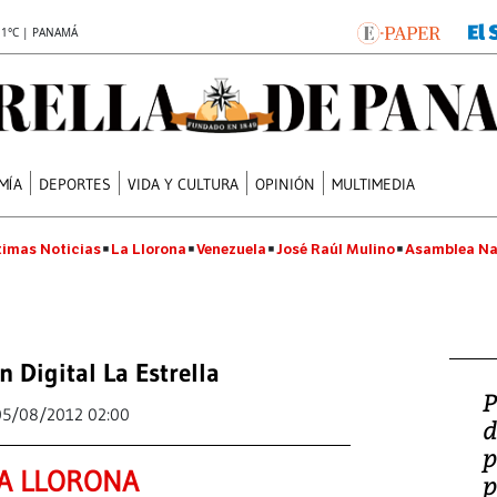
.1°C | PANAMÁ
MÍA
DEPORTES
VIDA Y CULTURA
OPINIÓN
MULTIMEDIA
timas Noticias
La Llorona
Venezuela
José Raúl Mulino
Asamblea Na
n Digital La Estrella
P
05/08/2012 02:00
d
p
A LLORONA
p