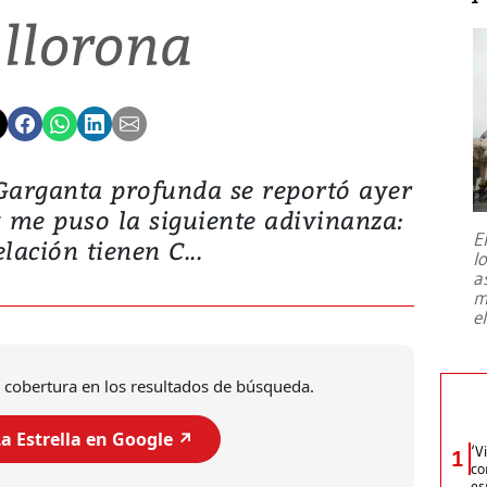
 llorona
arganta profunda se reportó ayer
y me puso la siguiente adivinanza:
E
elación tienen C...
l
a
m
e
 cobertura en los resultados de búsqueda.
a Estrella en Google ↗️
‘V
1
co
es