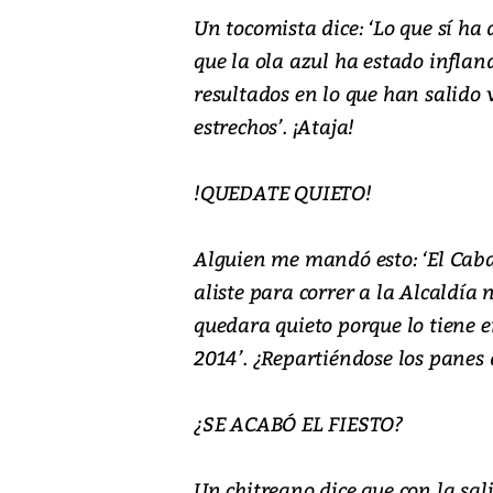
Un tocomista dice: ‘Lo que sí ha 
que la ola azul ha estado infland
resultados en lo que han salido
estrechos’. ¡Ataja!
!QUEDATE QUIETO!
Alguien me mandó esto: ‘El Caba
aliste para correr a la Alcaldía
quedara quieto porque lo tiene e
2014’. ¿Repartiéndose los panes
¿SE ACABÓ EL FIESTO?
Un chitreano dice que con la sali