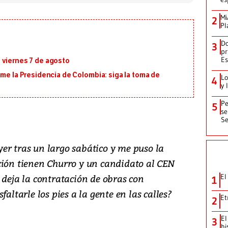
Mi
2
Pl
Do
3
pr
Es
 viernes 7 de agosto
ume la Presidencia de Colombia: siga la toma de
Lo
4
y 
Pe
5
se
Se
er tras un largo sabático y me puso la
ción tienen Churro y un candidato al CEN
 deja la contratación de obras con
El
1
faltarle los pies a la gente en las calles?
Et
2
El
3
hi