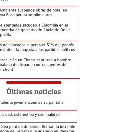
Ambiente suspende obras de hotel en
aya Bijao por incumplimientos
s atentados sacuden a Colombia en el
imer día de gobierno de Abelardo De La
priella
s no alineados superan el 51% del padrón
le quitan la mayoría a los partidos políticos
rsecución en Chepo: capturan a hombre
ñalado de disparar contra agentes del
nafront
Últimas noticias
 talento joven encuentra su pantalla​
nicidad, estereotipo y criminalidad
 óleo perdido de Simón Bolívar: la increíble
storia del retrato que apareció en Panamá