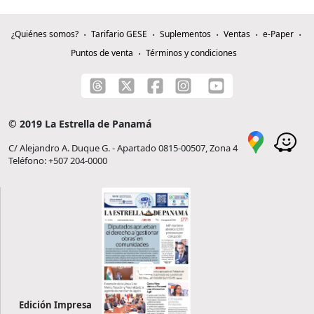
¿Quiénes somos?
Tarifario GESE
Suplementos
Ventas
e-Paper
Puntos de venta
Términos y condiciones
© 2019 La Estrella de Panamá
C/ Alejandro A. Duque G. - Apartado 0815-00507, Zona 4
Teléfono: +507 204-0000
Edición Impresa