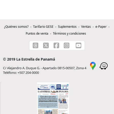
¿Quiénes somos?
Tarifario GESE
Suplementos
Ventas
e-Paper
Puntos de venta
Términos y condiciones
© 2019 La Estrella de Panamá
C/ Alejandro A. Duque G. - Apartado 0815-00507, Zona 4
Teléfono: +507 204-0000