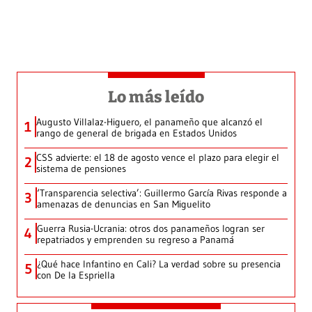
Lo más leído
Augusto Villalaz-Higuero, el panameño que alcanzó el
1
rango de general de brigada en Estados Unidos
CSS advierte: el 18 de agosto vence el plazo para elegir el
2
sistema de pensiones
‘Transparencia selectiva’: Guillermo García Rivas responde a
3
amenazas de denuncias en San Miguelito
Guerra Rusia-Ucrania: otros dos panameños logran ser
4
repatriados y emprenden su regreso a Panamá
¿Qué hace Infantino en Cali? La verdad sobre su presencia
5
con De la Espriella