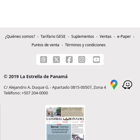
¿Quiénes somos?
Tarifario GESE
Suplementos
Ventas
e-Paper
Puntos de venta
Términos y condiciones
© 2019 La Estrella de Panamá
C/ Alejandro A. Duque G. - Apartado 0815-00507, Zona 4
Teléfono: +507 204-0000