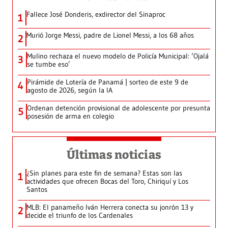
Fallece José Donderis, exdirector del Sinaproc
1
Murió Jorge Messi, padre de Lionel Messi, a los 68 años
2
Mulino rechaza el nuevo modelo de Policía Municipal: ‘Ojalá
3
se tumbe eso’
Pirámide de Lotería de Panamá | sorteo de este 9 de
4
agosto de 2026, según la IA
Ordenan detención provisional de adolescente por presunta
5
posesión de arma en colegio
Últimas noticias
¿Sin planes para este fin de semana? Estas son las
1
actividades que ofrecen Bocas del Toro, Chiriquí y Los
Santos
MLB: El panameño Iván Herrera conecta su jonrón 13 y
2
decide el triunfo de los Cardenales