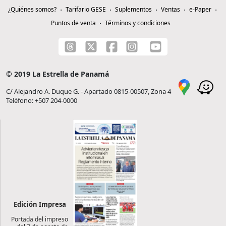
¿Quiénes somos?
Tarifario GESE
Suplementos
Ventas
e-Paper
Puntos de venta
Términos y condiciones
© 2019 La Estrella de Panamá
C/ Alejandro A. Duque G. - Apartado 0815-00507, Zona 4
Teléfono: +507 204-0000
Edición Impresa
Portada del impreso