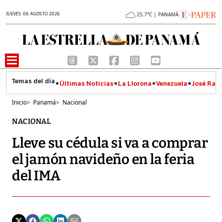
JUEVES 06 AGOSTO 2026
25.7°C | PANAMÁ
Últimas Noticias
La Llorona
Venezuela
José Raúl
Inicio
>
Panamá
>
Nacional
NACIONAL
Lleve su cédula si va a comprar
el jamón navideño en la feria
del IMA