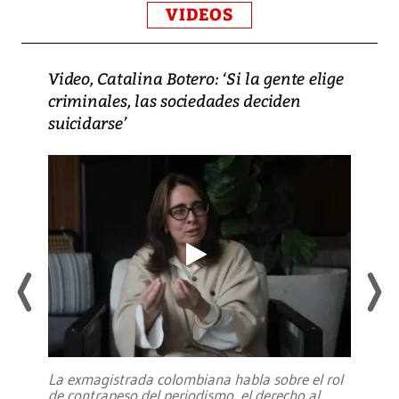
VIDEOS
Video, Catalina Botero: ‘Si la gente elige
criminales, las sociedades deciden
suicidarse’
La exmagistrada colombiana habla sobre el rol
de contrapeso del periodismo, el derecho al